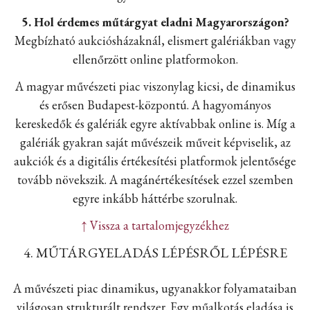
5. Hol érdemes műtárgyat eladni Magyarországon?
Megbízható aukciósházaknál, elismert galériákban vagy
ellenőrzött online platformokon.
A magyar művészeti piac viszonylag kicsi, de dinamikus
és erősen Budapest-központú. A hagyományos
kereskedők és galériák egyre aktívabbak online is. Míg a
galériák gyakran saját művészeik műveit képviselik, az
aukciók és a digitális értékesítési platformok jelentősége
tovább növekszik. A magánértékesítések ezzel szemben
egyre inkább háttérbe szorulnak.
↑ Vissza a tartalomjegyzékhez
4. MŰTÁRGYELADÁS LÉPÉSRŐL LÉPÉSRE
A művészeti piac dinamikus, ugyanakkor folyamataiban
világosan strukturált rendszer. Egy műalkotás eladása is