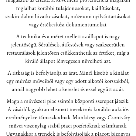
foglalhat korábbi tulajdonosokat, kiállításokat,
szakirodalmi hivatkozásokat, múzeumi nyilvántartásokat
vagy értékesítési dokumentumokat.
A technika és a méret mellett az állapot is nagy
jelentőségű. Sérülések, átfestések vagy szakszerűtlen
restaurálások jelentősen csökkenthetik az értéket, míg a
kiváló állapot lényegesen növelheti azt.
A ritkaság is befolyásolja az árat. Minél kisebb a kínálat
egy művész műveiből vagy egy adott alkotói korszakból,
annál nagyobb lehet a kereslet és ezzel együtt az ár.
Maga a művészeti piac szintén központi szerepet játszik.
A vásárlók gyakran elismert nevekre és korábbi aukciós
eredményekre támaszkodnak. Munkácsy vagy Csontváry
művei viszonylag stabil piaci pozícióknak számítanak.
Ugyanakkor a trendek is befolyásolják a piacot: bizonyos