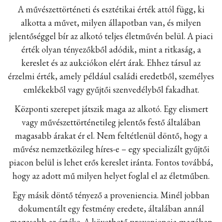
A művészettörténeti és esztétikai érték attól függ, ki
alkotta a művet, milyen állapotban van, és milyen
jelentőséggel bír az alkotó teljes életművén belül. A piaci
érték olyan tényezőkből adódik, mint a ritkaság, a
kereslet és az aukciókon elért árak. Ehhez társul az
érzelmi érték, amely például családi eredetből, személyes
emlékekből vagy gyűjtői szenvedélyből fakadhat.
Központi szerepet játszik maga az alkotó. Egy elismert
vagy művészettörténetileg jelentős festő általában
magasabb árakat ér el. Nem feltétlenül döntő, hogy a
művész nemzetközileg híres-e – egy specializált gyűjtői
piacon belül is lehet erős kereslet iránta. Fontos továbbá,
hogy az adott mű milyen helyet foglal el az életműben.
Egy másik döntő tényező a proveniencia. Minél jobban
dokumentált egy festmény eredete, általában annál
magasabb az értéke. A követhető proveniencia magában