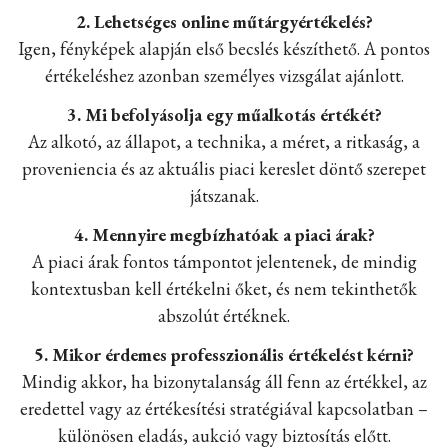
2. Lehetséges online műtárgyértékelés?
Igen, fényképek alapján első becslés készíthető. A pontos
értékeléshez azonban személyes vizsgálat ajánlott.
3. Mi befolyásolja egy műalkotás értékét?
Az alkotó, az állapot, a technika, a méret, a ritkaság, a
proveniencia és az aktuális piaci kereslet döntő szerepet
játszanak.
4. Mennyire megbízhatóak a piaci árak?
A piaci árak fontos támpontot jelentenek, de mindig
kontextusban kell értékelni őket, és nem tekinthetők
abszolút értéknek.
5. Mikor érdemes professzionális értékelést kérni?
Mindig akkor, ha bizonytalanság áll fenn az értékkel, az
eredettel vagy az értékesítési stratégiával kapcsolatban –
különösen eladás, aukció vagy biztosítás előtt.