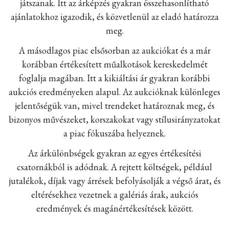
játszanak. Itt az árképzés gyakran összehasonlítható
ajánlatokhoz igazodik, és közvetlenül az eladó határozza
meg.
A másodlagos piac elsősorban az aukciókat és a már
korábban értékesített műalkotások kereskedelmét
foglalja magában. Itt a kikiáltási ár gyakran korábbi
aukciós eredményeken alapul. Az aukcióknak különleges
jelentőségük van, mivel trendeket határoznak meg, és
bizonyos művészeket, korszakokat vagy stílusirányzatokat
a piac fókuszába helyeznek.
Az árkülönbségek gyakran az egyes értékesítési
csatornákból is adódnak. A rejtett költségek, például
jutalékok, díjak vagy árrések befolyásolják a végső árat, és
eltérésekhez vezetnek a galériás árak, aukciós
eredmények és magánértékesítések között.