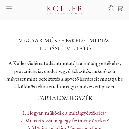
Keresés
SZOLGÁLTATÁSAINK
MAGYAR MŰKERESKEDELMI PIAC
MŰVÉSZEINK
TUDÁSÚTMUTATÓ
ALKOTÁSOK
A Koller Galéria tudásútmutatója a műtárgyértékelés,
AUKCIÓ
proveniencia, eredetiség, értékesítés, aukció és a
KIÁLLÍTÁSAINK
művészet mint befektetés alapvető kérdéseit mutatja be
HÍREINK
– különös tekintettel a magyar művészeti piacra.
RÓLUNK
TARTALOMJEGYZÉK
EN
DE
1. Hogyan működik a műtárgyértékelés?
2. Mi határozza meg egy festmény értékét?
3. Műtárgy eladása Magyarországon