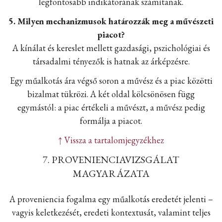
legfontosabb indikátorának számítanak.
5. Milyen mechanizmusok határozzák meg a művészeti
piacot?
A kínálat és kereslet mellett gazdasági, pszichológiai és
társadalmi tényezők is hatnak az árképzésre.
Egy műalkotás ára végső soron a művész és a piac közötti
bizalmat tükrözi. A két oldal kölcsönösen függ
egymástól: a piac értékeli a művészt, a művész pedig
formálja a piacot.
↑ Vissza a tartalomjegyzékhez
7. PROVENIENCIAVIZSGÁLAT
MAGYARÁZATA
A proveniencia fogalma egy műalkotás eredetét jelenti –
vagyis keletkezését, eredeti kontextusát, valamint teljes