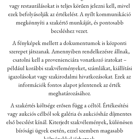
vagy restaurálásokat is teljes körűen jelezni kell, mivel
ezek befolyásolják az értékelést. A nyílt kommunikáció
megkönnyíti a szakértő munkáját, és pontosabb
becsléshez vezet.
A fényképek mellett a dokumentumok is központi
szerepet játszanak. Amennyiben rendelkezésre állnak,
csatolni kell a provenienciára vonatkozó iratokat –
például korábbi szakvéleményeket, számlákat, kiállítási
igazolásokat vagy szakirodalmi hivatkozásokat. Ezek az
információk fontos alapot jelentenek az érték
meghatározásához.
A szakértés költsége erősen függ a céltól. Értékesítési
vagy aukciós célból sok galéria és aukciósház díjmentes
első becslést kínál. Kiterjedt szakvélemények, különösen
bírósági ügyek esetén, ezzel szemben magasabb
költségekkel járhatnak.