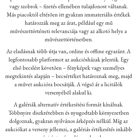
vagy szobrok – fizetés ellenében tulajdonost váltanak.
Más piacoktól eltérően itt gyakran immateriális értékek
határozzák meg az árat, például egy mű
művészettörténeti relevanciája vagy az alkotó helye a
művészettörténetben.
Az eladásnak több útja van, online és offline egyaránt. A
legfontosabb platformot az aukciósházak jelentik. Egy
első becslést követően – fényképek vagy személyes
megtekintés alapján – becsértéket határoznak meg, majd
a művet aukcióra bocsátják. A végső ár a licitálók
versenyéből alakul ki.
A galériák alternatív értékesítési formát kínálnak.
Többnyire diszkrétebben és nyugodtabb környezetben
dolgoznak, gyakran nyilvános árképzés nélkül. Míg az
aukciókat a verseny jellemzi, a galériás értékesítés inkább