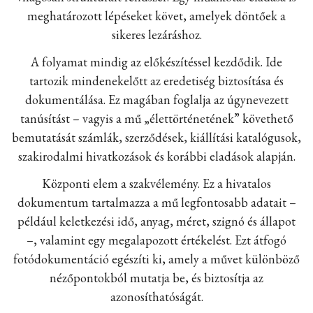
meghatározott lépéseket követ, amelyek döntőek a
sikeres lezáráshoz.
A folyamat mindig az előkészítéssel kezdődik. Ide
tartozik mindenekelőtt az eredetiség biztosítása és
dokumentálása. Ez magában foglalja az úgynevezett
tanúsítást – vagyis a mű „élettörténetének” követhető
bemutatását számlák, szerződések, kiállítási katalógusok,
szakirodalmi hivatkozások és korábbi eladások alapján.
Központi elem a szakvélemény. Ez a hivatalos
dokumentum tartalmazza a mű legfontosabb adatait –
például keletkezési idő, anyag, méret, szignó és állapot
–, valamint egy megalapozott értékelést. Ezt átfogó
fotódokumentáció egészíti ki, amely a művet különböző
nézőpontokból mutatja be, és biztosítja az
azonosíthatóságát.