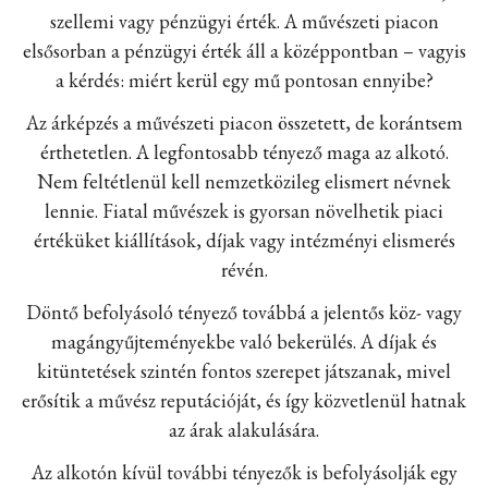
szellemi vagy pénzügyi érték. A művészeti piacon
elsősorban a pénzügyi érték áll a középpontban – vagyis
a kérdés: miért kerül egy mű pontosan ennyibe?
Az árképzés a művészeti piacon összetett, de korántsem
érthetetlen. A legfontosabb tényező maga az alkotó.
Nem feltétlenül kell nemzetközileg elismert névnek
lennie. Fiatal művészek is gyorsan növelhetik piaci
értéküket kiállítások, díjak vagy intézményi elismerés
révén.
Döntő befolyásoló tényező továbbá a jelentős köz- vagy
magángyűjteményekbe való bekerülés. A díjak és
kitüntetések szintén fontos szerepet játszanak, mivel
erősítik a művész reputációját, és így közvetlenül hatnak
az árak alakulására.
Az alkotón kívül további tényezők is befolyásolják egy