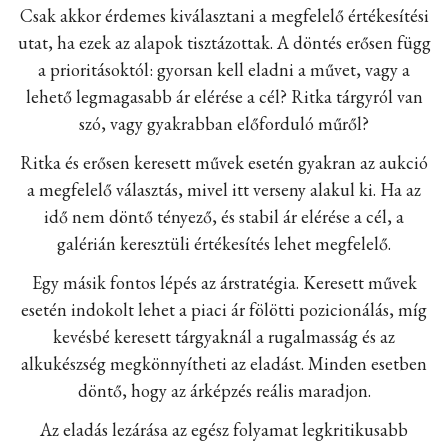
Csak akkor érdemes kiválasztani a megfelelő értékesítési
utat, ha ezek az alapok tisztázottak. A döntés erősen függ
a prioritásoktól: gyorsan kell eladni a művet, vagy a
lehető legmagasabb ár elérése a cél? Ritka tárgyról van
szó, vagy gyakrabban előforduló műről?
Ritka és erősen keresett művek esetén gyakran az aukció
a megfelelő választás, mivel itt verseny alakul ki. Ha az
idő nem döntő tényező, és stabil ár elérése a cél, a
galérián keresztüli értékesítés lehet megfelelő.
Egy másik fontos lépés az árstratégia. Keresett művek
esetén indokolt lehet a piaci ár fölötti pozicionálás, míg
kevésbé keresett tárgyaknál a rugalmasság és az
alkukészség megkönnyítheti az eladást. Minden esetben
döntő, hogy az árképzés reális maradjon.
Az eladás lezárása az egész folyamat legkritikusabb