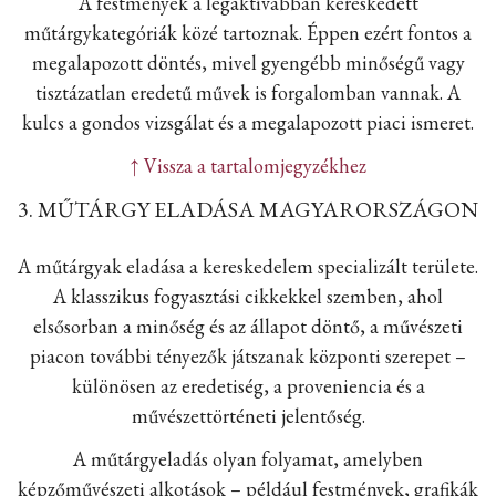
A festmények a legaktívabban kereskedett
műtárgykategóriák közé tartoznak. Éppen ezért fontos a
megalapozott döntés, mivel gyengébb minőségű vagy
tisztázatlan eredetű művek is forgalomban vannak. A
kulcs a gondos vizsgálat és a megalapozott piaci ismeret.
↑ Vissza a tartalomjegyzékhez
3. MŰTÁRGY ELADÁSA MAGYARORSZÁGON
A műtárgyak eladása a kereskedelem specializált területe.
A klasszikus fogyasztási cikkekkel szemben, ahol
elsősorban a minőség és az állapot döntő, a művészeti
piacon további tényezők játszanak központi szerepet –
különösen az eredetiség, a proveniencia és a
művészettörténeti jelentőség.
A műtárgyeladás olyan folyamat, amelyben
képzőművészeti alkotások – például festmények, grafikák