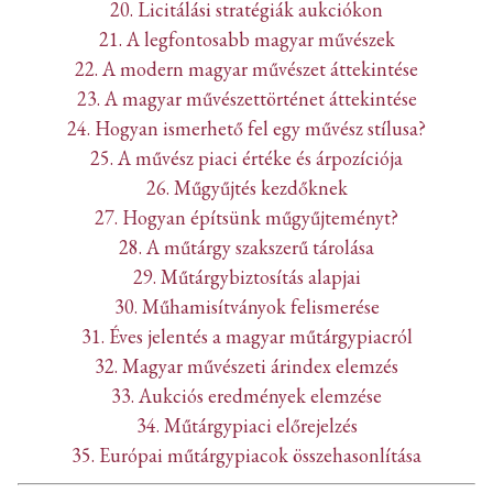
20. Licitálási stratégiák aukciókon
21. A legfontosabb magyar művészek
22. A modern magyar művészet áttekintése
23. A magyar művészettörténet áttekintése
24. Hogyan ismerhető fel egy művész stílusa?
25. A művész piaci értéke és árpozíciója
26. Műgyűjtés kezdőknek
27. Hogyan építsünk műgyűjteményt?
28. A műtárgy szakszerű tárolása
29. Műtárgybiztosítás alapjai
30. Műhamisítványok felismerése
31. Éves jelentés a magyar műtárgypiacról
32. Magyar művészeti árindex elemzés
33. Aukciós eredmények elemzése
34. Műtárgypiaci előrejelzés
35. Európai műtárgypiacok összehasonlítása