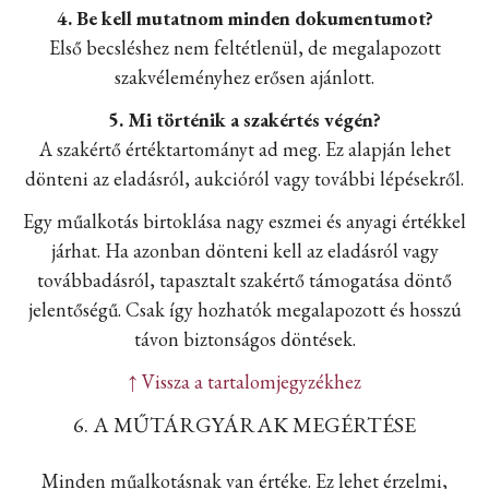
4. Be kell mutatnom minden dokumentumot?
Első becsléshez nem feltétlenül, de megalapozott
szakvéleményhez erősen ajánlott.
5. Mi történik a szakértés végén?
A szakértő értéktartományt ad meg. Ez alapján lehet
dönteni az eladásról, aukcióról vagy további lépésekről.
Egy műalkotás birtoklása nagy eszmei és anyagi értékkel
járhat. Ha azonban dönteni kell az eladásról vagy
továbbadásról, tapasztalt szakértő támogatása döntő
jelentőségű. Csak így hozhatók megalapozott és hosszú
távon biztonságos döntések.
↑ Vissza a tartalomjegyzékhez
6. A MŰTÁRGYÁRAK MEGÉRTÉSE
Minden műalkotásnak van értéke. Ez lehet érzelmi,