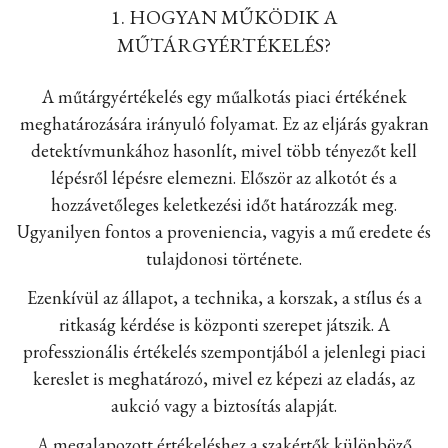
1. HOGYAN MŰKÖDIK A
MŰTÁRGYÉRTÉKELÉS?
A műtárgyértékelés egy műalkotás piaci értékének
meghatározására irányuló folyamat. Ez az eljárás gyakran
detektívmunkához hasonlít, mivel több tényezőt kell
lépésről lépésre elemezni. Először az alkotót és a
hozzávetőleges keletkezési időt határozzák meg.
Ugyanilyen fontos a proveniencia, vagyis a mű eredete és
tulajdonosi története.
Ezenkívül az állapot, a technika, a korszak, a stílus és a
ritkaság kérdése is központi szerepet játszik. A
professzionális értékelés szempontjából a jelenlegi piaci
kereslet is meghatározó, mivel ez képezi az eladás, az
aukció vagy a biztosítás alapját.
A megalapozott értékeléshez a szakértők különböző