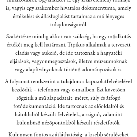
is, vagyis egy szakember hivatalos dokumentuma, amely
értékelést és állásfoglalást tartalmaz a mű lényeges
tulajdonságairól.
Szakértésre mindig akkor van szükség, ha egy műalkotás
értékét meg kell határozni. Tipikus alkalmak a tervezett
eladás vagy aukció, de ide tartoznak a hagyatéki
eljárások, vagyonmegosztások, illetve múzeumoknak
vagy alapítványoknak történő adományozások is.
A folyamat rendszerint a tulajdonos kapcsolatfelvételével
kezdődik – telefonon vagy e-mailben. Ezt követően
rögzítik a mű alapadatait: méret, súly és átfogó
fotódokumentáció. Ide tartoznak az előoldalról és
hátoldalról készült felvételek, a szignó, valamint
különböző nézőpontokból készült részletfotók.
Különösen fontos az átláthatóság: a kisebb sérüléseket