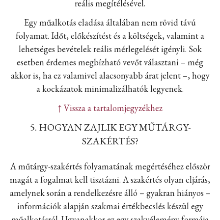
reális megítélésével.
Egy műalkotás eladása általában nem rövid távú
folyamat. Időt, előkészítést és a költségek, valamint a
lehetséges bevételek reális mérlegelését igényli. Sok
esetben érdemes megbízható vevőt választani – még
akkor is, ha ez valamivel alacsonyabb árat jelent –, hogy
a kockázatok minimalizálhatók legyenek.
↑ Vissza a tartalomjegyzékhez
5. HOGYAN ZAJLIK EGY MŰTÁRGY-
SZAKÉRTÉS?
A műtárgy-szakértés folyamatának megértéséhez először
magát a fogalmat kell tisztázni. A szakértés olyan eljárás,
amelynek során a rendelkezésre álló – gyakran hiányos –
információk alapján szakmai értékbecslés készül egy
műalkotásról. Ugyanakkor ez egy szakvélemény formája