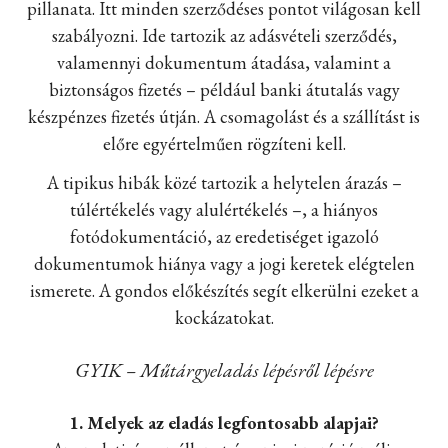
pillanata. Itt minden szerződéses pontot világosan kell
szabályozni. Ide tartozik az adásvételi szerződés,
valamennyi dokumentum átadása, valamint a
biztonságos fizetés – például banki átutalás vagy
készpénzes fizetés útján. A csomagolást és a szállítást is
előre egyértelműen rögzíteni kell.
A tipikus hibák közé tartozik a helytelen árazás –
túlértékelés vagy alulértékelés –, a hiányos
fotódokumentáció, az eredetiséget igazoló
dokumentumok hiánya vagy a jogi keretek elégtelen
ismerete. A gondos előkészítés segít elkerülni ezeket a
kockázatokat.
GYIK – Műtárgyeladás lépésről lépésre
1. Melyek az eladás legfontosabb alapjai?