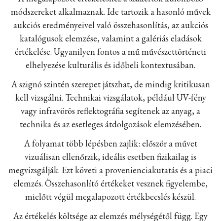
módszereket alkalmaznak. Ide tartozik a hasonló művek
aukciós eredményeivel való összehasonlítás, az aukciós
katalógusok elemzése, valamint a galériás eladások
értékelése. Ugyanilyen fontos a mű művészettörténeti
elhelyezése kulturális és időbeli kontextusában.
A szignó szintén szerepet játszhat, de mindig kritikusan
kell vizsgálni. Technikai vizsgálatok, például UV-fény
vagy infravörös reflektográfia segítenek az anyag, a
technika és az esetleges átdolgozások elemzésében.
A folyamat több lépésben zajlik: először a művet
vizuálisan ellenőrzik, ideális esetben fizikailag is
megvizsgálják. Ezt követi a provenienciakutatás és a piaci
elemzés. Összehasonlító értékeket vesznek figyelembe,
mielőtt végül megalapozott értékbecslés készül.
Az értékelés költsége az elemzés mélységétől függ. Egy