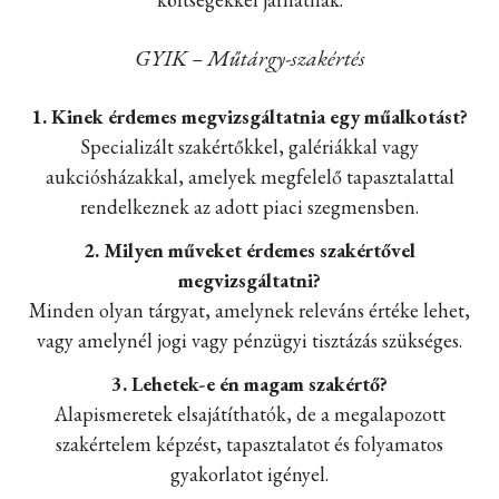
GYIK – Műtárgy-szakértés
1. Kinek érdemes megvizsgáltatnia egy műalkotást?
Specializált szakértőkkel, galériákkal vagy
aukciósházakkal, amelyek megfelelő tapasztalattal
rendelkeznek az adott piaci szegmensben.
2. Milyen műveket érdemes szakértővel
megvizsgáltatni?
Minden olyan tárgyat, amelynek releváns értéke lehet,
vagy amelynél jogi vagy pénzügyi tisztázás szükséges.
3. Lehetek-e én magam szakértő?
Alapismeretek elsajátíthatók, de a megalapozott
szakértelem képzést, tapasztalatot és folyamatos
gyakorlatot igényel.