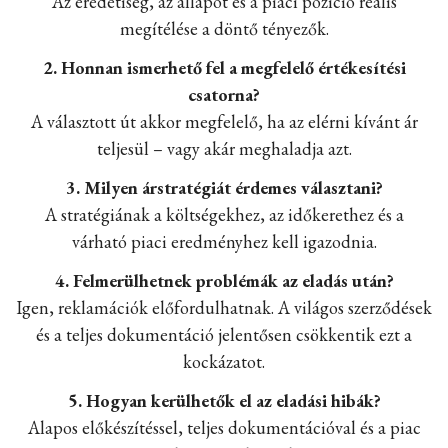
Az eredetiség, az állapot és a piaci pozíció reális
megítélése a döntő tényezők.
2. Honnan ismerhető fel a megfelelő értékesítési
csatorna?
A választott út akkor megfelelő, ha az elérni kívánt ár
teljesül – vagy akár meghaladja azt.
3. Milyen árstratégiát érdemes választani?
A stratégiának a költségekhez, az időkerethez és a
várható piaci eredményhez kell igazodnia.
4. Felmerülhetnek problémák az eladás után?
Igen, reklamációk előfordulhatnak. A világos szerződések
és a teljes dokumentáció jelentősen csökkentik ezt a
kockázatot.
5. Hogyan kerülhetők el az eladási hibák?
Alapos előkészítéssel, teljes dokumentációval és a piac