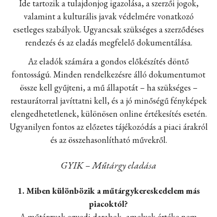
Ide tartozik a tulajdonjog igazolása, a szerzői jogok,
valamint a kulturális javak védelmére vonatkozó
esetleges szabályok. Ugyancsak szükséges a szerződéses
rendezés és az eladás megfelelő dokumentálása.
Az eladók számára a gondos előkészítés döntő
fontosságú. Minden rendelkezésre álló dokumentumot
össze kell gyűjteni, a mű állapotát – ha szükséges –
restaurátorral javíttatni kell, és a jó minőségű fényképek
elengedhetetlenek, különösen online értékesítés esetén.
Ugyanilyen fontos az előzetes tájékozódás a piaci árakról
és az összehasonlítható művekről.
GYIK – Műtárgy eladása
1. Miben különbözik a műtárgykereskedelem más
piacoktól?
A műtárgyak egyedi darabok, amelyek értéke nem