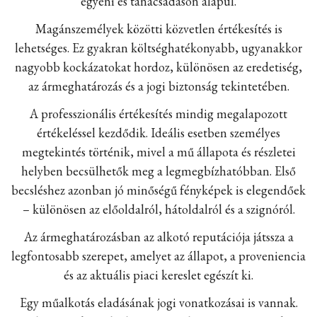
egyéni és tanácsadáson alapul.
Magánszemélyek közötti közvetlen értékesítés is
lehetséges. Ez gyakran költséghatékonyabb, ugyanakkor
nagyobb kockázatokat hordoz, különösen az eredetiség,
az ármeghatározás és a jogi biztonság tekintetében.
A professzionális értékesítés mindig megalapozott
értékeléssel kezdődik. Ideális esetben személyes
megtekintés történik, mivel a mű állapota és részletei
helyben becsülhetők meg a legmegbízhatóbban. Első
becsléshez azonban jó minőségű fényképek is elegendőek
– különösen az előoldalról, hátoldalról és a szignóról.
Az ármeghatározásban az alkotó reputációja játssza a
legfontosabb szerepet, amelyet az állapot, a proveniencia
és az aktuális piaci kereslet egészít ki.
Egy műalkotás eladásának jogi vonatkozásai is vannak.