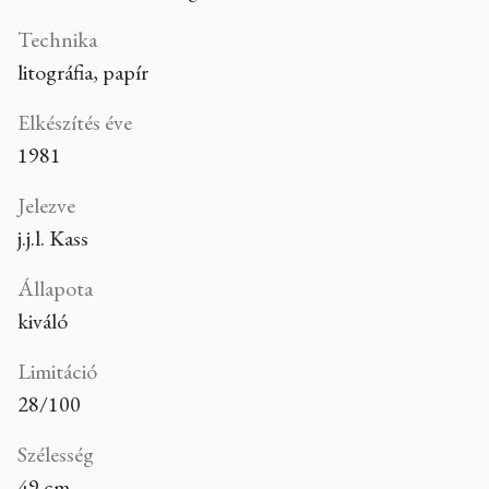
Technika
litográfia, papír
Elkészítés éve
1981
Jelezve
j.j.l. Kass
Állapota
kiváló
Limitáció
28/100
Szélesség
49 cm