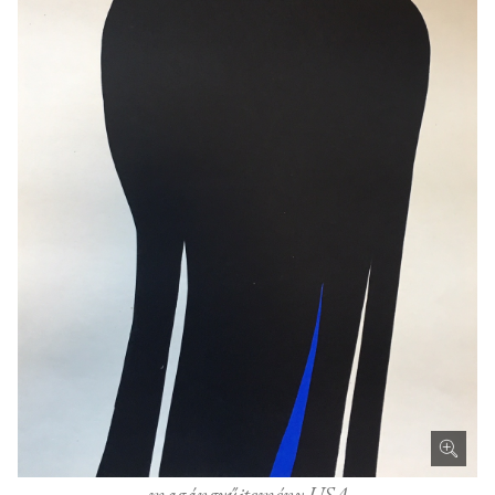
magángyűjtemény USA