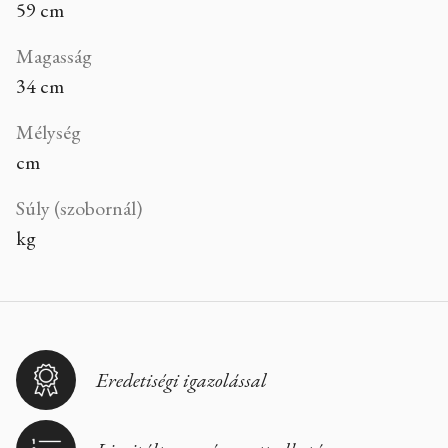
59 cm
Magasság
34 cm
Mélység
cm
Súly (szobornál)
kg
Eredetiségi igazolással