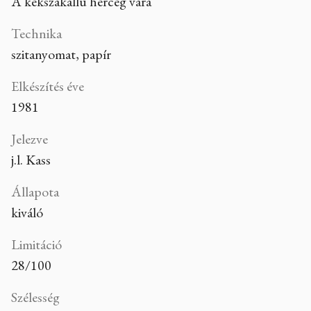
A kékszakállú herceg vára
Technika
szitanyomat, papír
Elkészítés éve
1981
Jelezve
j.l. Kass
Állapota
kiváló
Limitáció
28/100
Szélesség