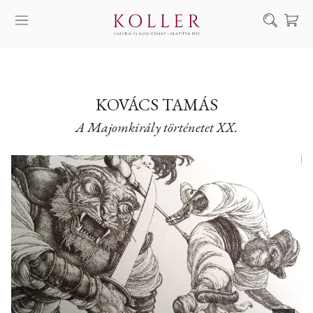
Keresés
SZOLGÁLTATÁSAINK
MŰVÉSZEINK
KOVÁCS TAMÁS
A Majomkirály történetet XX.
ALKOTÁSOK
AUKCIÓ
KIÁLLÍTÁSAINK
HÍREINK
RÓLUNK
EN
DE