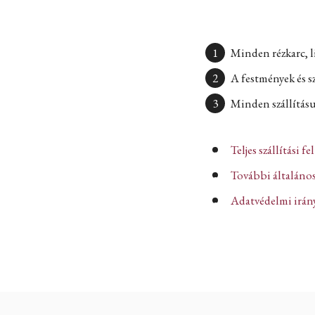
Minden rézkarc, l
A festmények és s
Minden szállításun
Teljes szállítási fe
További általános
Adatvédelmi iránye