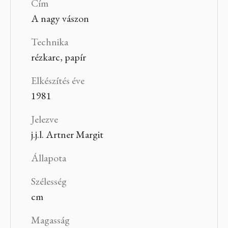
Cím
A nagy vászon
Technika
rézkarc, papír
Elkészítés éve
1981
Jelezve
j.j.l. Artner Margit
Állapota
Szélesség
cm
Magasság