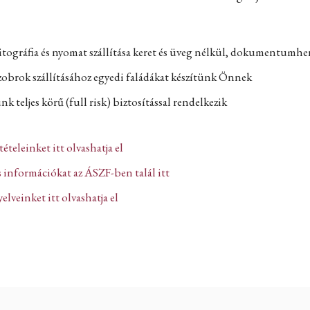
itográfia és nyomat szállítása keret és üveg nélkül, dokumentumh
zobrok szállításához egyedi faládákat készítünk Önnek
k teljes körű (full risk) biztosítással rendelkezik
ltételeinket itt olvashatja el
 információkat az ÁSZF-ben talál itt
lveinket itt olvashatja el