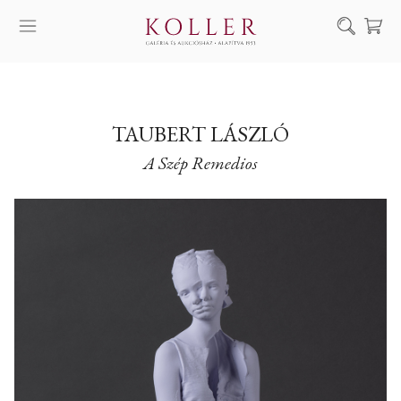
Keresés
SZOLGÁLTATÁSAINK
MŰVÉSZEINK
TAUBERT LÁSZLÓ
A Szép Remedios
ALKOTÁSOK
AUKCIÓ
KIÁLLÍTÁSAINK
HÍREINK
RÓLUNK
EN
DE