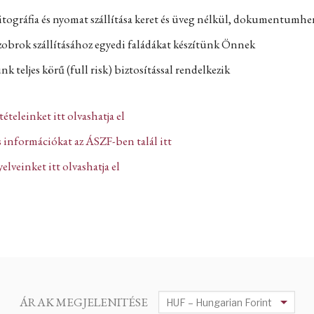
itográfia és nyomat szállítása keret és üveg nélkül, dokumentumh
zobrok szállításához egyedi faládákat készítünk Önnek
k teljes körű (full risk) biztosítással rendelkezik
ltételeinket itt olvashatja el
 információkat az ÁSZF-ben talál itt
lveinket itt olvashatja el
ÁRAK MEGJELENITÉSE