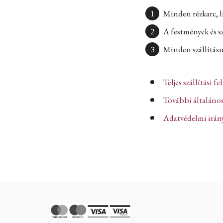
Minden rézkarc, l
A festmények és s
Minden szállításun
Teljes szállítási fe
További általános
Adatvédelmi iránye