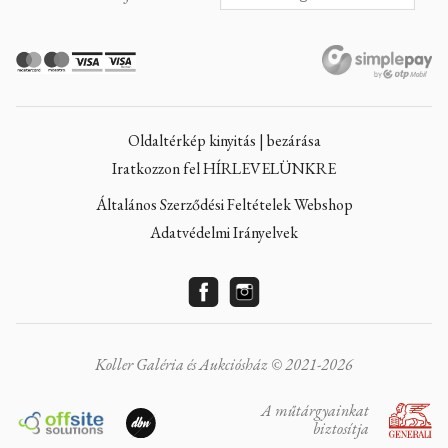
Oldaltérkép kinyitás | bezárása
Iratkozzon fel HÍRLEVELÜNKRE
Általános Szerződési Feltételek Webshop
Adatvédelmi Irányelvek
Koller Galéria és Aukciósház © 2021-2026
A műtárgyainkat
biztosítja