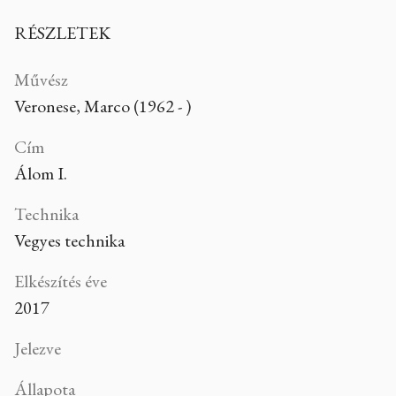
RÉSZLETEK
Művész
Veronese, Marco (1962 - )
Cím
Álom I.
Technika
Vegyes technika
Elkészítés éve
2017
Jelezve
Állapota