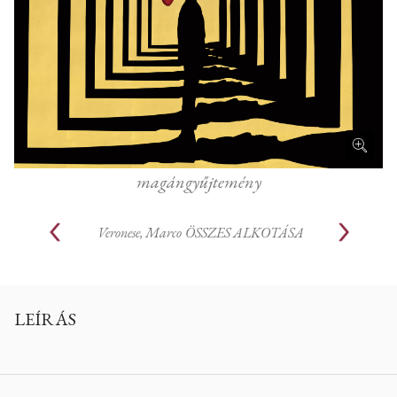
magángyűjtemény
Veronese, Marco
ÖSSZES ALKOTÁSA
LEÍRÁS