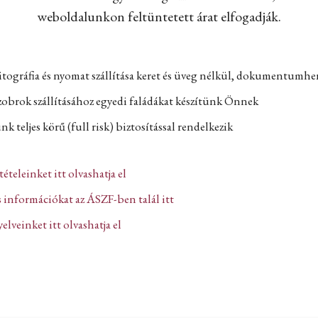
weboldalunkon feltüntetett árat elfogadják.
itográfia és nyomat szállítása keret és üveg nélkül, dokumentumh
zobrok szállításához egyedi faládákat készítünk Önnek
k teljes körű (full risk) biztosítással rendelkezik
ltételeinket itt olvashatja el
 információkat az ÁSZF-ben talál itt
lveinket itt olvashatja el