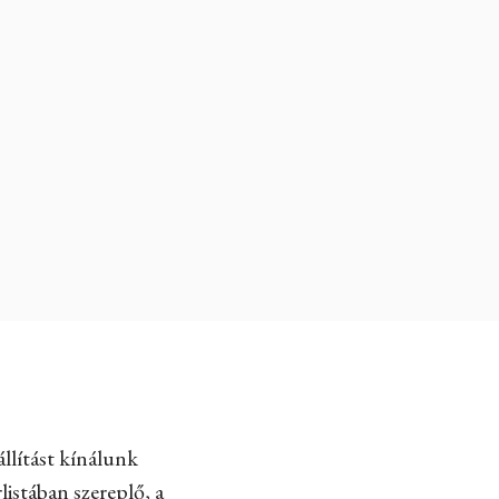
llítást kínálunk
listában szereplő, a