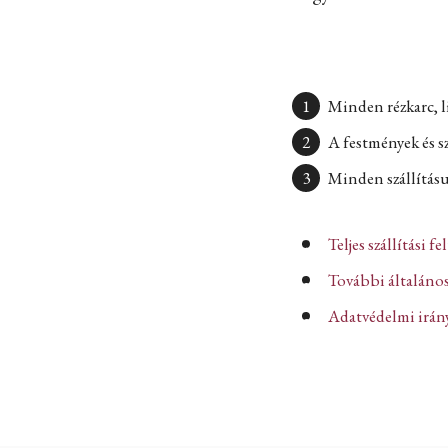
Minden rézkarc, l
A festmények és s
Minden szállításun
Teljes szállítási fe
További általános
Adatvédelmi iránye