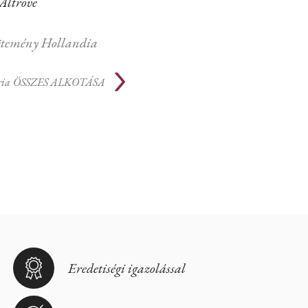
Altrove
temény Hollandia
ria
ÖSSZES ALKOTÁSA
Eredetiségi igazolással