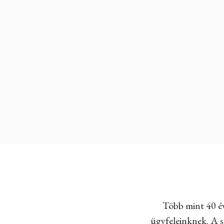
Több mint 40 év
ügyfeleinknek. A sz