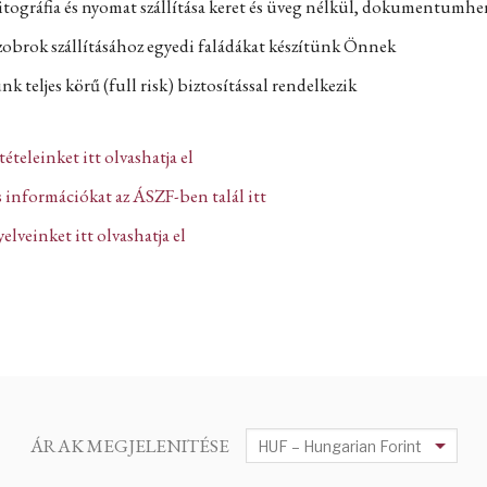
itográfia és nyomat szállítása keret és üveg nélkül, dokumentumh
zobrok szállításához egyedi faládákat készítünk Önnek
k teljes körű (full risk) biztosítással rendelkezik
ltételeinket itt olvashatja el
 információkat az ÁSZF-ben talál itt
lveinket itt olvashatja el
ÁRAK MEGJELENITÉSE