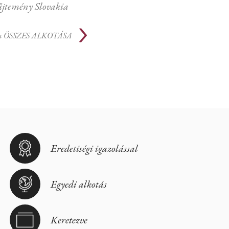
temény Slovakia
n
ÖSSZES ALKOTÁSA
Eredetiségi igazolással
Egyedi alkotás
Keretezve