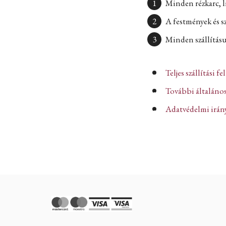
Minden rézkarc, l
A festmények és s
Minden szállításun
Teljes szállítási fe
További általános
Adatvédelmi iránye