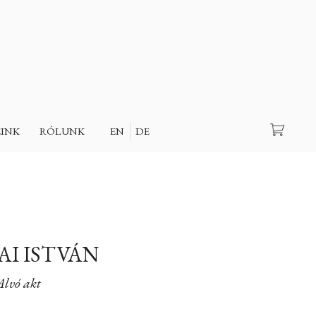
Keresés
EINK
RÓLUNK
EN
DE
I ISTVÁN
Alvó akt