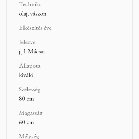
Technika
olaj, vászon
Elkészítés éve
Jelezve
j.j.l: Mácsai
Állapota
kiváló
Szélesség
80 cm
Magasság
60 cm
Mélység