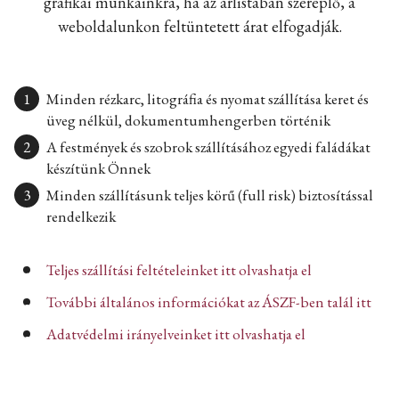
grafikai munkáinkra, ha az árlistában szereplő, a
weboldalunkon feltüntetett árat elfogadják.
Minden rézkarc, litográfia és nyomat szállítása keret és
üveg nélkül, dokumentumhengerben történik
A festmények és szobrok szállításához egyedi faládákat
készítünk Önnek
Minden szállításunk teljes körű (full risk) biztosítással
rendelkezik
Teljes szállítási feltételeinket itt olvashatja el
További általános információkat az ÁSZF-ben talál itt
Adatvédelmi irányelveinket itt olvashatja el