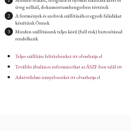
Minden rézkarc, litográfia és nyomat szállítása keret és
üveg nélkül, dokumentumhengerben történik
A festmények és szobrok szállításához egyedi faládákat
készítünk Önnek
Minden szállításunk teljes körű (full risk) biztosítással
rendelkezik
Teljes szállítási feltételeinket itt olvashatja el
További általános információkat az ÁSZF-ben talál itt
Adatvédelmi irányelveinket itt olvashatja el