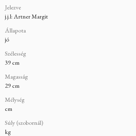
Jelezve
j.j.l: Artner Margit
Állapota
jó
Szélesség
39 cm
Magasság
29 cm
Mélység
cm
Súly (szobornál)
kg