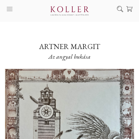
Keresés
SZOLGÁLTATÁSAINK
MŰVÉSZEINK
ARTNER MARGIT
Az angyal bukása
ALKOTÁSOK
AUKCIÓ
KIÁLLÍTÁSAINK
HÍREINK
RÓLUNK
EN
DE