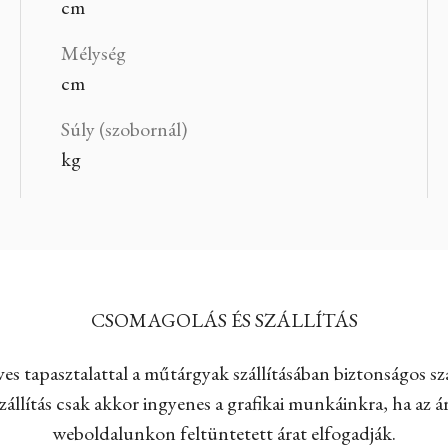
cm
Mélység
cm
Súly (szobornál)
kg
CSOMAGOLÁS ÉS SZÁLLÍTÁS
es tapasztalattal a műtárgyak szállításában biztonságos szá
állítás csak akkor ingyenes a grafikai munkáinkra, ha az ár
weboldalunkon feltüntetett árat elfogadják.