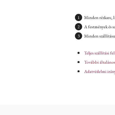
Minden rézkarc, l
A festmények és s
Minden szállításun
Teljes szállítási fe
További általános
Adatvédelmi iránye