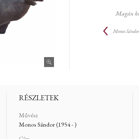
Magán kol
Monos Sándo
RÉSZLETEK
Művész
Monos Sándor (1954 - )
Cím