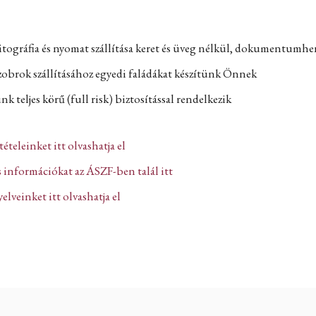
itográfia és nyomat szállítása keret és üveg nélkül, dokumentumh
zobrok szállításához egyedi faládákat készítünk Önnek
k teljes körű (full risk) biztosítással rendelkezik
ltételeinket itt olvashatja el
 információkat az ÁSZF-ben talál itt
lveinket itt olvashatja el