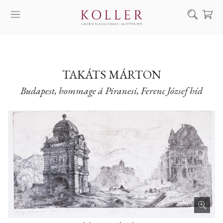
Keresés
SZOLGÁLTATÁSAINK
MŰVÉSZEINK
TAKÁTS MÁRTON
Budapest, hommage á Piranesi, Ferenc József híd
ALKOTÁSOK
AUKCIÓ
KIÁLLÍTÁSAINK
HÍREINK
RÓLUNK
EN
DE