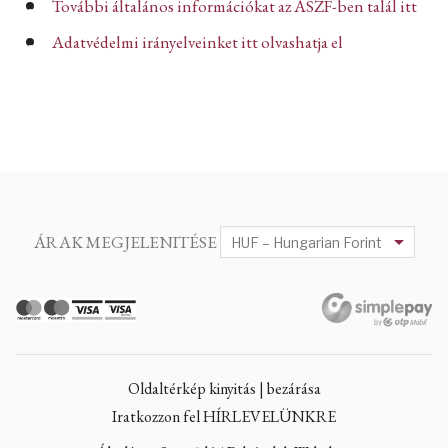
További általános információkat az ÁSZF-ben talál itt
Adatvédelmi irányelveinket itt olvashatja el
ÁRAK MEGJELENITÉSE
Oldaltérkép kinyitás | bezárása
Iratkozzon fel HÍRLEVELÜNKRE