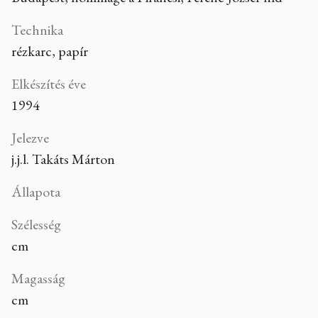
Technika
rézkarc, papír
Elkészítés éve
1994
Jelezve
j.j.l. Takáts Márton
Állapota
Szélesség
cm
Magasság
cm