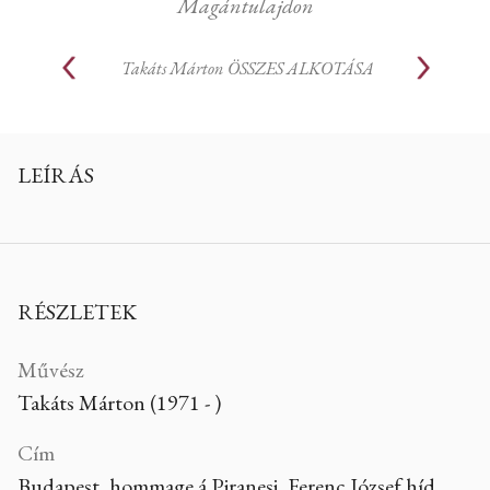
Magántulajdon
Takáts Márton
ÖSSZES ALKOTÁSA
LEÍRÁS
RÉSZLETEK
Művész
Takáts Márton (1971 - )
Cím
Budapest, hommage á Piranesi, Ferenc József híd