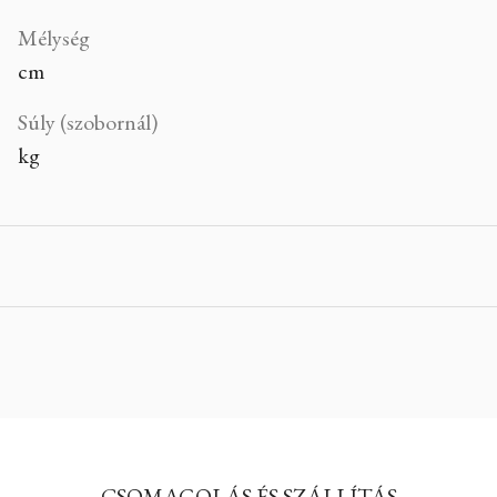
Mélység
cm
Súly (szobornál)
kg
CSOMAGOLÁS ÉS SZÁLLÍTÁS