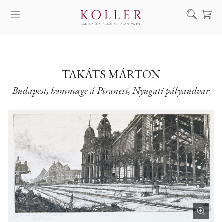
Keresés
SZOLGÁLTATÁSAINK
MŰVÉSZEINK
TAKÁTS MÁRTON
Budapest, hommage á Piranesi, Nyugati pályaudvar
ALKOTÁSOK
AUKCIÓ
KIÁLLÍTÁSAINK
HÍREINK
RÓLUNK
EN
DE