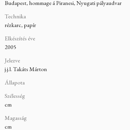
Budapest, hommage á Piranesi, Nyugati pályaudvar
Technika
rézkarc, papír
Elkészítés éve
2005
Jelezve
j.j.l. Takáts Márton
Állapota
Szélesség
cm
Magasság
cm