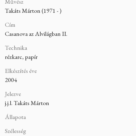
Művész
Takáts Márton (1971 - )
Cím
Casanova az Alvilágban II.
Technika
rézkarc, papír
Elkészítés éve
2004
Jelezve
j.j.l. Takáts Márton
Állapota
Szélesség