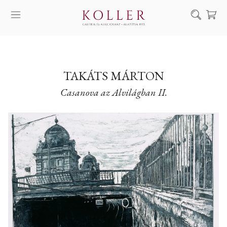
Keresés
SZOLGÁLTATÁSAINK
MŰVÉSZEINK
TAKÁTS MÁRTON
Casanova az Alvilágban II.
ALKOTÁSOK
AUKCIÓ
KIÁLLÍTÁSAINK
HÍREINK
RÓLUNK
EN
DE