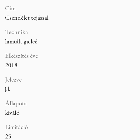
Cím
Csendélet tojással
Technika
limitált gicleé
Elkészítés éve
2018
Jelezve
j.l.
Állapota
kiváló
Limitáció
25