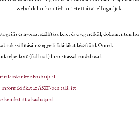
weboldalunkon feltüntetett árat elfogadják.
itográfia és nyomat szállítása keret és üveg nélkül, dokumentumh
zobrok szállításához egyedi faládákat készítünk Önnek
k teljes körű (full risk) biztosítással rendelkezik
ltételeinket itt olvashatja el
 információkat az ÁSZF-ben talál itt
lveinket itt olvashatja el