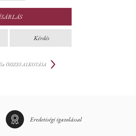
ÁSÁRLÁS
Kérdés
lla
ÖSSZES ALKOTÁSA
Eredetiségi igazolással