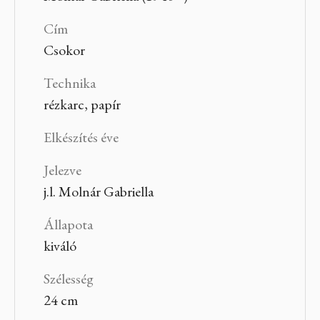
Cím
Csokor
Technika
rézkarc, papír
Elkészítés éve
Jelezve
j.l. Molnár Gabriella
Állapota
kiváló
Szélesség
24 cm