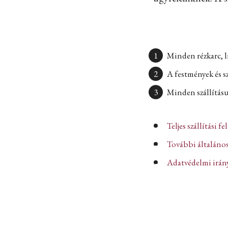
Minden rézkarc, l
A festmények és s
Minden szállításun
Teljes szállítási fe
További általános
Adatvédelmi iránye