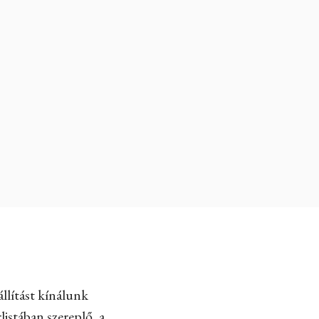
llítást kínálunk
listában szereplő, a