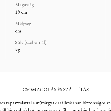
Magasság
19 cm
Mélység
cm
Súly (szobornál)
kg
CSOMAGOLÁS ÉS SZÁLLÍTÁS
es tapasztalattal a műtárgyak szállításában biztonságos szá
állítás csak akkor ingyenes a grafikai munkáinkra, ha az ár