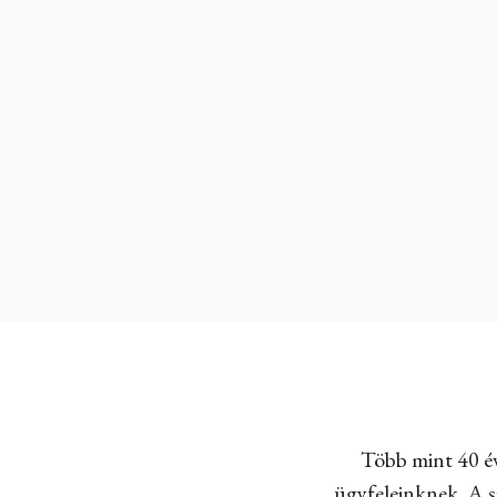
Több mint 40 év
ügyfeleinknek. A sz