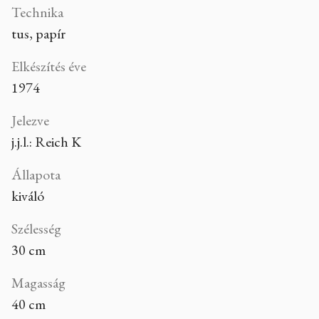
Technika
tus, papír
Elkészítés éve
1974
Jelezve
j.j.l.: Reich K
Állapota
kiváló
Szélesség
30 cm
Magasság
40 cm