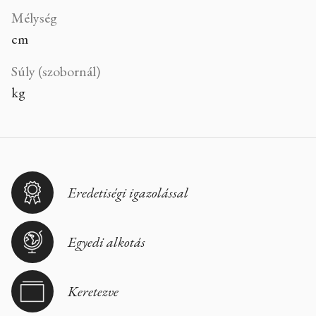
Mélység
cm
Súly (szobornál)
kg
Eredetiségi igazolással
Egyedi alkotás
Keretezve