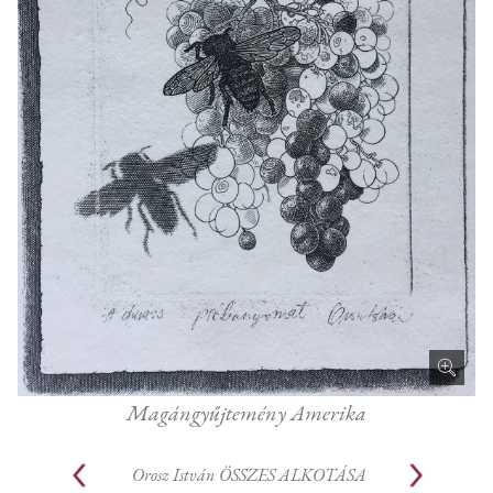
Magángyűjtemény Amerika
Orosz István
ÖSSZES ALKOTÁSA