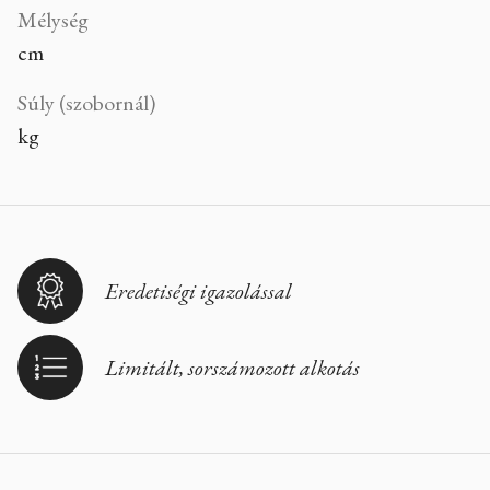
Mélység
cm
Súly (szobornál)
kg
Eredetiségi igazolással
Limitált, sorszámozott alkotás