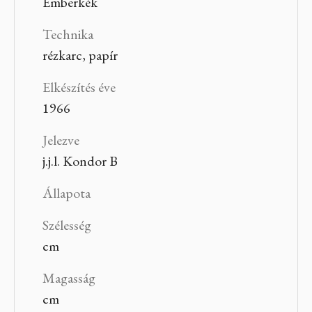
Emberkék
Technika
rézkarc, papír
Elkészítés éve
1966
Jelezve
j.j.l. Kondor B
Állapota
Szélesség
cm
Magasság
cm