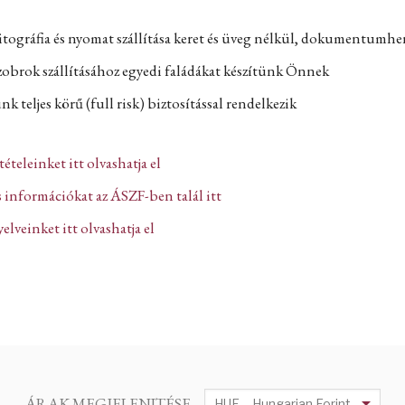
itográfia és nyomat szállítása keret és üveg nélkül, dokumentumh
zobrok szállításához egyedi faládákat készítünk Önnek
k teljes körű (full risk) biztosítással rendelkezik
ltételeinket itt olvashatja el
 információkat az ÁSZF-ben talál itt
lveinket itt olvashatja el
ÁRAK MEGJELENITÉSE