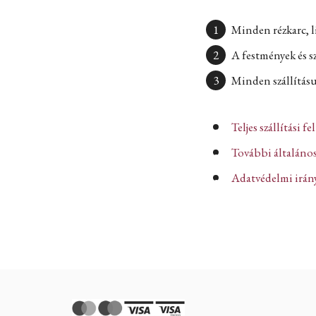
Minden rézkarc, l
A festmények és s
Minden szállításun
Teljes szállítási fe
További általános
Adatvédelmi iránye