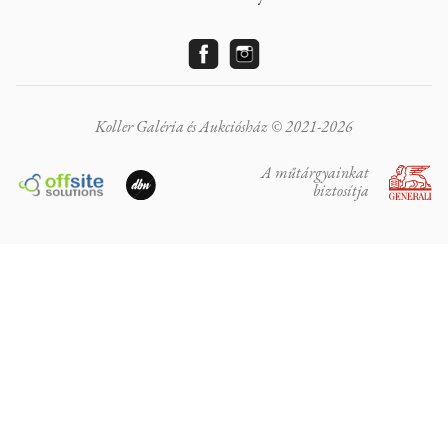
Koller Galéria és Aukciósház © 2021-2026
A műtárgyainkat
biztosítja