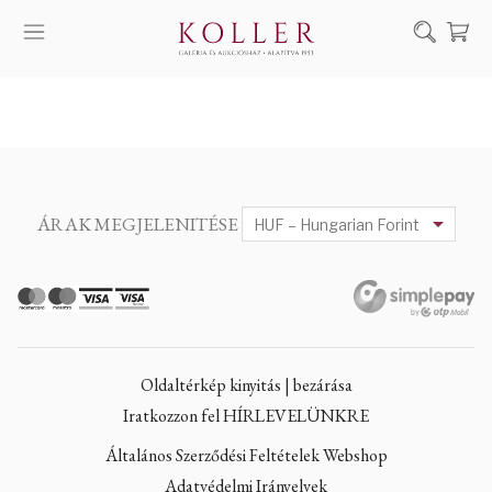
Keresés
SZOLGÁLTATÁSAINK
MŰVÉSZEINK
ALKOTÁSOK
ÁRAK MEGJELENITÉSE
AUKCIÓ
KIÁLLÍTÁSAINK
HÍREINK
RÓLUNK
Oldaltérkép kinyitás | bezárása
EN
DE
Iratkozzon fel HÍRLEVELÜNKRE
Általános Szerződési Feltételek Webshop
Adatvédelmi Irányelvek