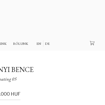
Keresés
EINK
RÓLUNK
EN
DE
YI BENCE
oating 05
.000 HUF