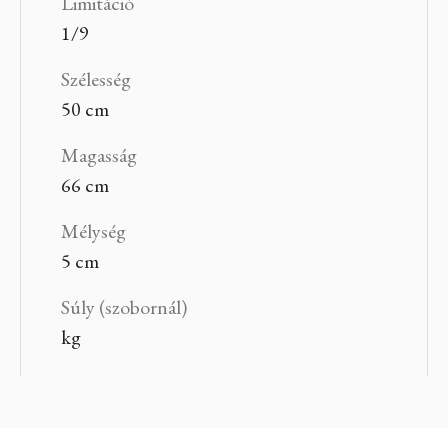
Limitáció
1/9
Szélesség
50 cm
Magasság
66 cm
Mélység
5 cm
Súly (szobornál)
kg