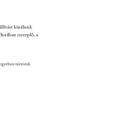
llítást kínálunk
listában szereplő, a
engerben történik