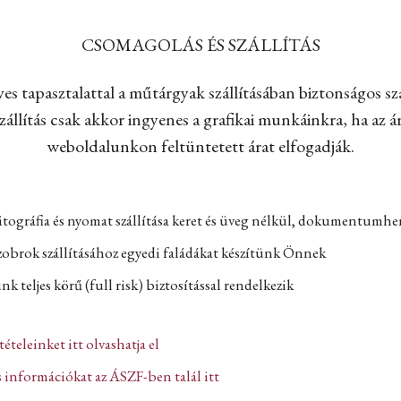
CSOMAGOLÁS ÉS SZÁLLÍTÁS
es tapasztalattal a műtárgyak szállításában biztonságos szá
állítás csak akkor ingyenes a grafikai munkáinkra, ha az ár
weboldalunkon feltüntetett árat elfogadják.
itográfia és nyomat szállítása keret és üveg nélkül, dokumentumh
zobrok szállításához egyedi faládákat készítünk Önnek
k teljes körű (full risk) biztosítással rendelkezik
ltételeinket itt olvashatja el
 információkat az ÁSZF-ben talál itt