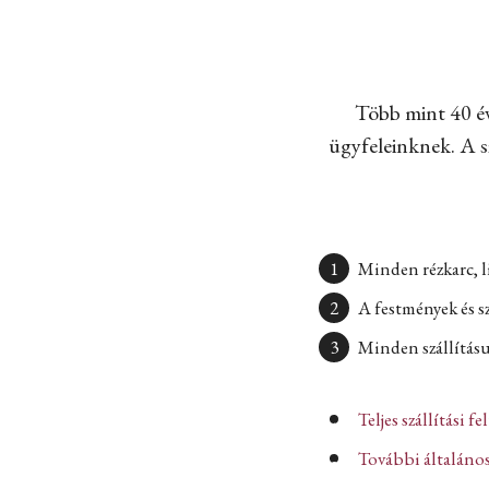
Több mint 40 év
ügyfeleinknek. A sz
Minden rézkarc, l
A festmények és s
Minden szállításun
Teljes szállítási fe
További általános