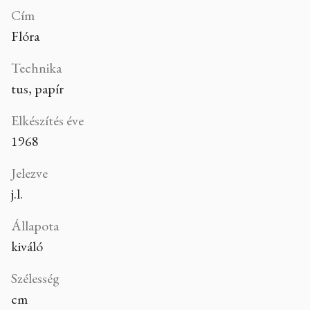
Cím
Flóra
Technika
tus, papír
Elkészítés éve
1968
Jelezve
j.l.
Állapota
kiváló
Szélesség
cm