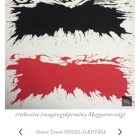
értékesítve (magángyűjtemény Magyarország)
Hencze Tamás
ÖSSZES ALKOTÁSA