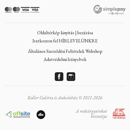
Oldaltérkép kinyitás | bezárása
Iratkozzon fel HÍRLEVELÜNKRE
Általános Szerződési Feltételek Webshop
Adatvédelmi Irányelvek
Koller Galéria és Aukciósház © 2021-2026
A műtárgyainkat
biztosítja