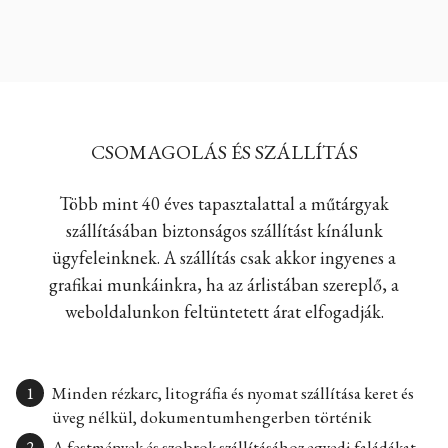
CSOMAGOLÁS ÉS SZÁLLÍTÁS
Több mint 40 éves tapasztalattal a műtárgyak
szállításában biztonságos szállítást kínálunk
ügyfeleinknek. A szállítás csak akkor ingyenes a
grafikai munkáinkra, ha az árlistában szereplő, a
weboldalunkon feltüntetett árat elfogadják.
Minden rézkarc, litográfia és nyomat szállítása keret és
üveg nélkül, dokumentumhengerben történik
A festmények és szobrok szállításához egyedi faládákat