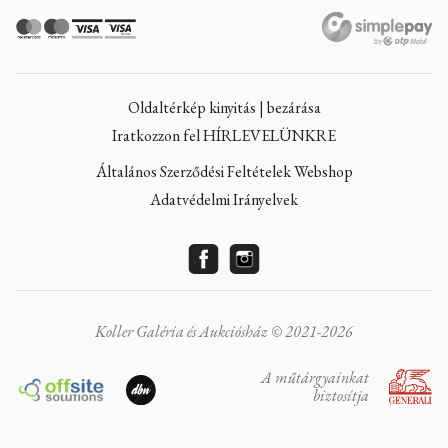
Oldaltérkép kinyitás | bezárása
Iratkozzon fel HÍRLEVELÜNKRE
Általános Szerződési Feltételek Webshop
Adatvédelmi Irányelvek
Koller Galéria és Aukciósház © 2021-2026
A műtárgyainkat
biztosítja