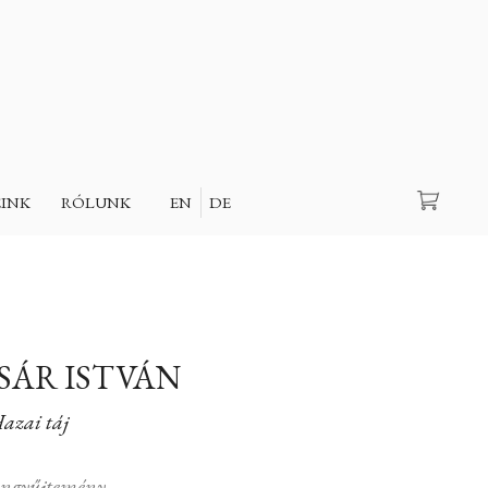
Keresés
EINK
RÓLUNK
EN
DE
SÁR ISTVÁN
azai táj
ngyűjtemény