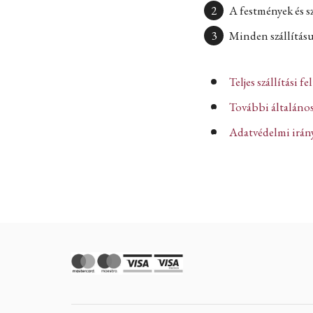
A festmények és s
Minden szállításun
Teljes szállítási fe
További általános
Adatvédelmi iránye