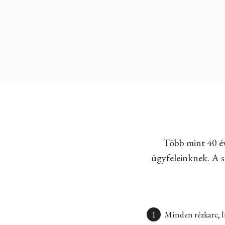
Több mint 40 év
ügyfeleinknek. A sz
Minden rézkarc, l