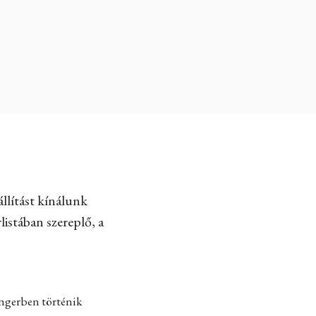
llítást kínálunk
listában szereplő, a
engerben történik