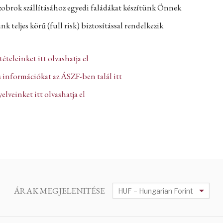
zobrok szállításához egyedi faládákat készítünk Önnek
k teljes körű (full risk) biztosítással rendelkezik
ltételeinket itt olvashatja el
 információkat az ÁSZF-ben talál itt
lveinket itt olvashatja el
ÁRAK MEGJELENITÉSE