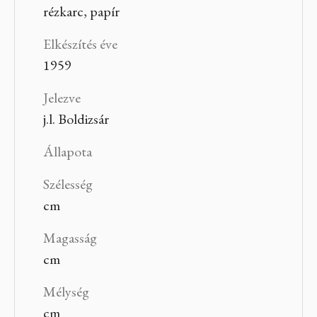
rézkarc, papír
Elkészítés éve
1959
Jelezve
j.l. Boldizsár
Állapota
Szélesség
cm
Magasság
cm
Mélység
cm