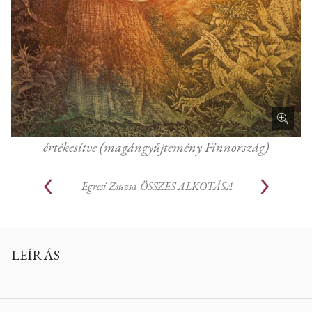
értékesítve (magángyűjtemény Finnország)
Egresi Zsuzsa
ÖSSZES ALKOTÁSA
LEÍRÁS