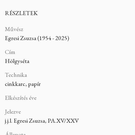
RÉSZLETEK
Művész
Egresi Zsuzsa (1954 - 2025)
Cím
Hölgyséta
Technika
cinkkarc, papír
Elkészítés éve
Jelezve
j.j.l. Egresi Zsuzsa, PA.XV/XXV
Állapota