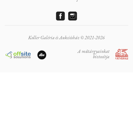
Koller Galéria és Aukciósház © 2021-2026
A műtárgyainkat
biztosítja