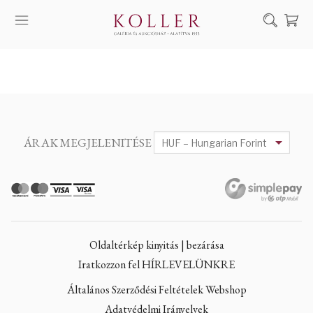
Keresés
SZOLGÁLTATÁSAINK
MŰVÉSZEINK
ALKOTÁSOK
ÁRAK MEGJELENITÉSE
AUKCIÓ
KIÁLLÍTÁSAINK
HÍREINK
RÓLUNK
Oldaltérkép kinyitás | bezárása
EN
DE
Iratkozzon fel HÍRLEVELÜNKRE
Általános Szerződési Feltételek Webshop
Adatvédelmi Irányelvek