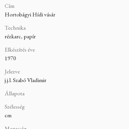
Cím
Hortobágyi Hídi vásár
Technika
rézkarc, papír
Elkészítés éve
1970
Jelezve
j.j.l. Szabó Vladimir
Állapota
Szélesség
cm
Magasság