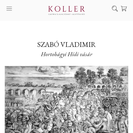
Keresés
SZOLGÁLTATÁSAINK
MŰVÉSZEINK
SZABÓ VLADIMIR
Hortobágyi Hídi vásár
ALKOTÁSOK
AUKCIÓ
KIÁLLÍTÁSAINK
HÍREINK
RÓLUNK
EN
DE