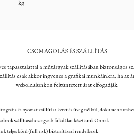
kg
CSOMAGOLÁS ÉS SZÁLLÍTÁS
es tapasztalattal a műtárgyak szállításában biztonságos szá
állítás csak akkor ingyenes a grafikai munkáinkra, ha az ár
weboldalunkon feltüntetett árat elfogadják.
itográfia és nyomat szállítása keret és üveg nélkül, dokumentumh
zobrok szállításához egyedi faládákat készítünk Önnek
k teljes körű (full risk) biztosítással rendelkezik