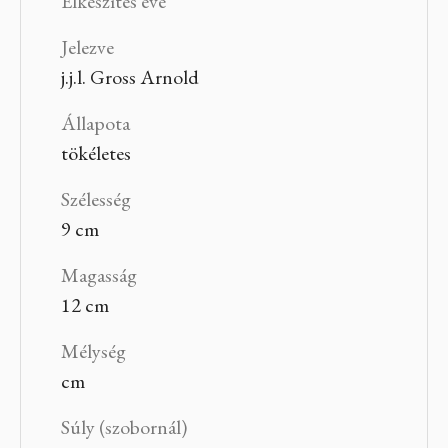
Elkészítés éve
Jelezve
j.j.l. Gross Arnold
Állapota
tökéletes
Szélesség
9 cm
Magasság
12 cm
Mélység
cm
Súly (szobornál)