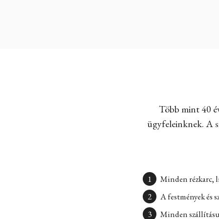
Több mint 40 év
ügyfeleinknek. A sz
Minden rézkarc, l
A festmények és s
Minden szállításun