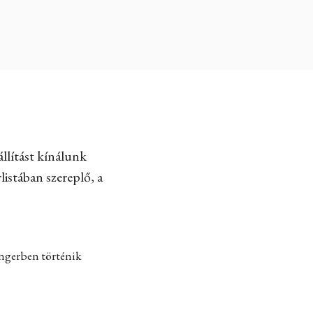
llítást kínálunk
listában szereplő, a
engerben történik