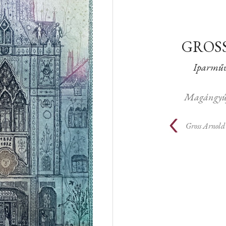
GROS
Iparműv
Magángyű
Gross Arnold