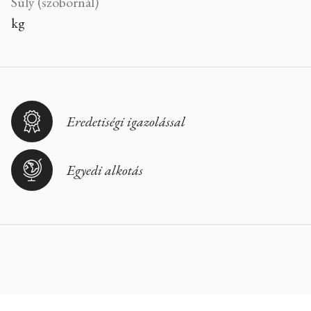
Súly (szobornál)
kg
Eredetiségi igazolással
Egyedi alkotás