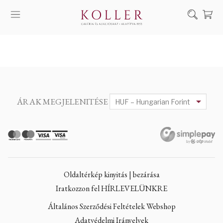
Keresés
SZOLGÁLTATÁSAINK
MŰVÉSZEINK
ALKOTÁSOK
ÁRAK MEGJELENITÉSE
AUKCIÓ
KIÁLLÍTÁSAINK
HÍREINK
RÓLUNK
Oldaltérkép kinyitás | bezárása
EN
DE
Iratkozzon fel HÍRLEVELÜNKRE
Általános Szerződési Feltételek Webshop
Adatvédelmi Irányelvek