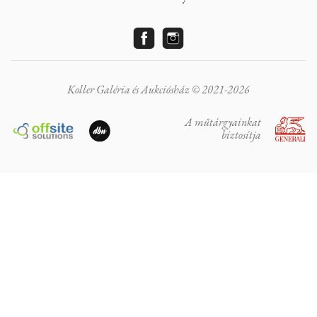
Koller Galéria és Aukciósház © 2021-2026
A műtárgyainkat
biztosítja