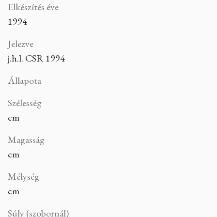
Elkészítés éve
1994
Jelezve
j.h.l. CSR 1994
Állapota
Szélesség
cm
Magasság
cm
Mélység
cm
Súly (szobornál)