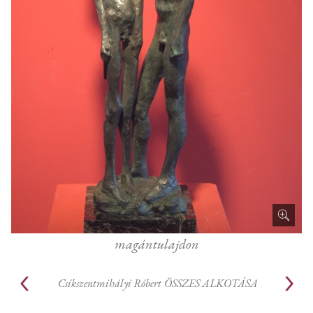
magántulajdon
Csíkszentmihályi Róbert
ÖSSZES ALKOTÁSA