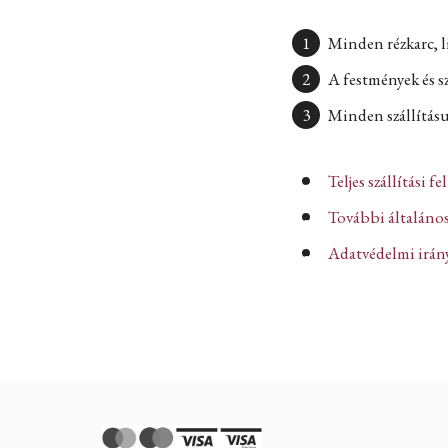
Minden rézkarc, l
A festmények és s
Minden szállításun
Teljes szállítási fe
További általános
Adatvédelmi iránye