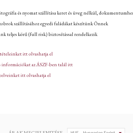
itográfia és nyomat szállítása keret és üveg nélkül, dokumentumh
zobrok szállításához egyedi faládákat készítünk Önnek
k teljes körű (full risk) biztosítással rendelkezik
ltételeinket itt olvashatja el
 információkat az ÁSZF-ben talál itt
lveinket itt olvashatja el
ÁRAK MEGJELENITÉSE