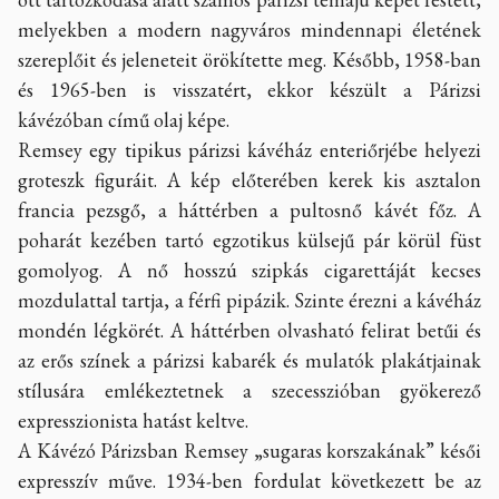
melyekben a modern nagyváros mindennapi életének
szereplőit és jeleneteit örökítette meg. Később, 1958-ban
és 1965-ben is visszatért, ekkor készült a Párizsi
kávézóban című olaj képe.
Remsey egy tipikus párizsi kávéház enteriőrjébe helyezi
groteszk figuráit. A kép előterében kerek kis asztalon
francia pezsgő, a háttérben a pultosnő kávét főz. A
poharát kezében tartó egzotikus külsejű pár körül füst
gomolyog. A nő hosszú szipkás cigarettáját kecses
mozdulattal tartja, a férfi pipázik. Szinte érezni a kávéház
mondén légkörét. A háttérben olvasható felirat betűi és
az erős színek a párizsi kabarék és mulatók plakátjainak
stílusára emlékeztetnek a szecesszióban gyökerező
expresszionista hatást keltve.
A Kávézó Párizsban Remsey „sugaras korszakának” késői
expresszív műve. 1934-ben fordulat következett be az