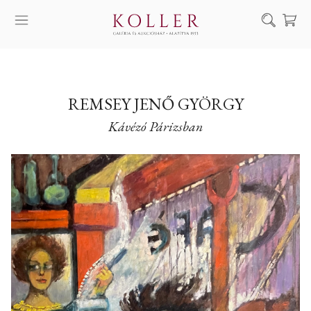
Keresés
SZOLGÁLTATÁSAINK
MŰVÉSZEINK
REMSEY JENŐ GYÖRGY
Kávézó Párizsban
ALKOTÁSOK
AUKCIÓ
KIÁLLÍTÁSAINK
HÍREINK
RÓLUNK
EN
DE