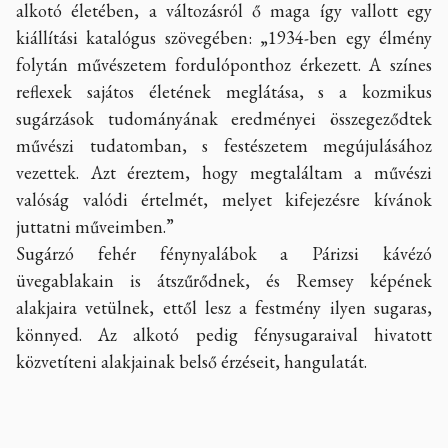
alkotó életében, a változásról ő maga így vallott egy
kiállítási katalógus szövegében: „1934-ben egy élmény
folytán művészetem fordulóponthoz érkezett. A színes
reflexek sajátos életének meglátása, s a kozmikus
sugárzások tudományának eredményei összegeződtek
művészi tudatomban, s festészetem megújulásához
vezettek. Azt éreztem, hogy megtaláltam a művészi
valóság valódi értelmét, melyet kifejezésre kívánok
juttatni műveimben.”
Sugárzó fehér fénynyalábok a Párizsi kávézó
üvegablakain is átszűrődnek, és Remsey képének
alakjaira vetülnek, ettől lesz a festmény ilyen sugaras,
könnyed. Az alkotó pedig fénysugaraival hivatott
közvetíteni alakjainak belső érzéseit, hangulatát.