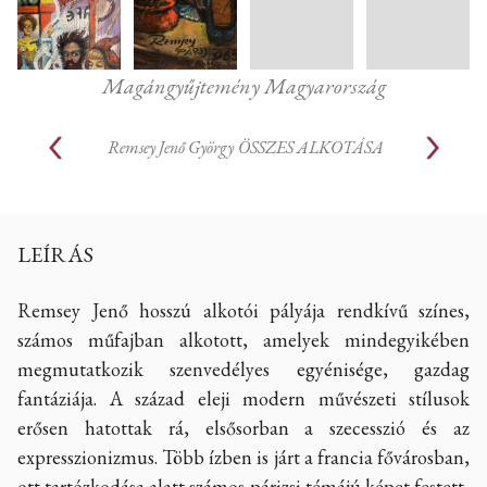
Magángyűjtemény Magyarország
Remsey Jenő György
ÖSSZES ALKOTÁSA
LEÍRÁS
Remsey Jenő hosszú alkotói pályája rendkívű színes,
számos műfajban alkotott, amelyek mindegyikében
megmutatkozik szenvedélyes egyénisége, gazdag
fantáziája. A század eleji modern művészeti stílusok
erősen hatottak rá, elsősorban a szecesszió és az
expresszionizmus. Több ízben is járt a francia fővárosban,
ott tartózkodása alatt számos párizsi témájú képet festett,