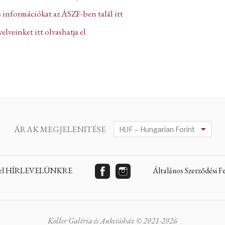
 információkat az ÁSZF-ben talál itt
lveinket itt olvashatja el
ÁRAK MEGJELENITÉSE
 fel HÍRLEVELÜNKRE
Általános Szerződési 
Koller Galéria és Aukciósház © 2021-2026