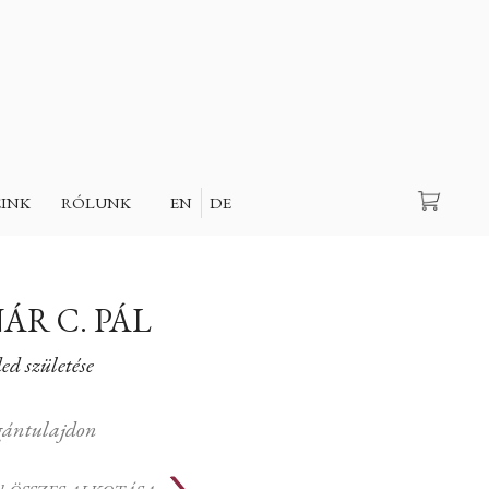
Keresés
EINK
RÓLUNK
EN
DE
ÁR C. PÁL
ed születése
ántulajdon