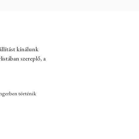
llítást kínálunk
listában szereplő, a
engerben történik