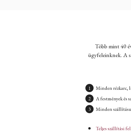
Több mint 40 év
ügyfeleinknek. A sz
Minden rézkarc, l
A festmények és s
Minden szállításun
Teljes szállítási fe