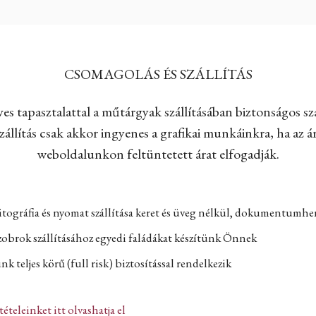
CSOMAGOLÁS ÉS SZÁLLÍTÁS
es tapasztalattal a műtárgyak szállításában biztonságos szá
állítás csak akkor ingyenes a grafikai munkáinkra, ha az ár
weboldalunkon feltüntetett árat elfogadják.
itográfia és nyomat szállítása keret és üveg nélkül, dokumentumh
zobrok szállításához egyedi faládákat készítünk Önnek
k teljes körű (full risk) biztosítással rendelkezik
ltételeinket itt olvashatja el