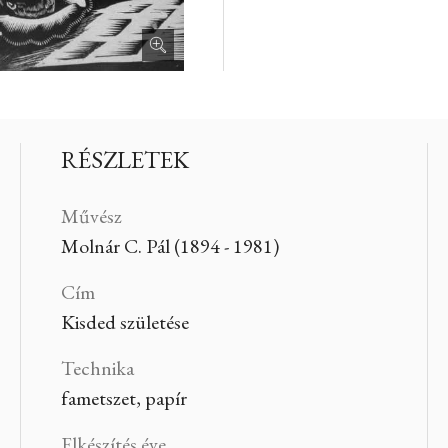
RÉSZLETEK
Művész
Molnár C. Pál (1894 - 1981)
Cím
Kisded születése
Technika
fametszet, papír
Elkészítés éve