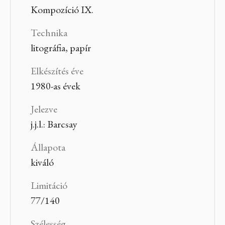
Kompozíció IX.
Technika
litográfia, papír
Elkészítés éve
1980-as évek
Jelezve
j.j.l.: Barcsay
Állapota
kiváló
Limitáció
77/140
Szélesség