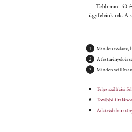
Több mint 40 év
ügyfeleinknek. A sz
Minden rézkarc, l
A festmények és s
Minden szállításun
Teljes szállítási fe
További általános
Adatvédelmi iránye