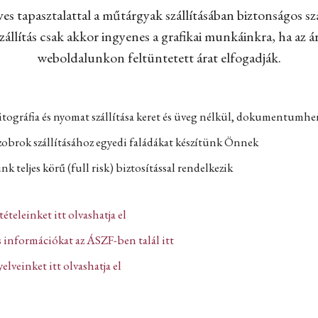
es tapasztalattal a műtárgyak szállításában biztonságos szá
állítás csak akkor ingyenes a grafikai munkáinkra, ha az ár
weboldalunkon feltüntetett árat elfogadják.
itográfia és nyomat szállítása keret és üveg nélkül, dokumentumh
zobrok szállításához egyedi faládákat készítünk Önnek
k teljes körű (full risk) biztosítással rendelkezik
ltételeinket itt olvashatja el
 információkat az ÁSZF-ben talál itt
lveinket itt olvashatja el