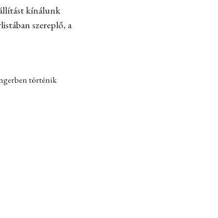
llítást kínálunk
listában szereplő, a
engerben történik