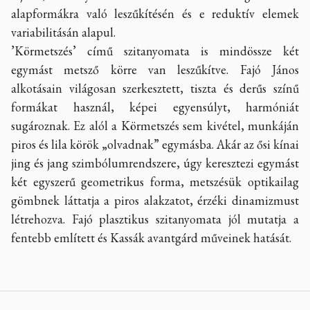
alapformákra való leszűkítésén és e reduktív elemek
variabilitásán alapul.
’Körmetszés’ című szitanyomata is mindössze két
egymást metsző körre van leszűkítve. Fajó János
alkotásain világosan szerkesztett, tiszta és derűs színű
formákat használ, képei egyensúlyt, harmóniát
sugároznak. Ez alól a Körmetszés sem kivétel, munkáján
piros és lila körök „olvadnak” egymásba. Akár az ősi kínai
jing és jang szimbólumrendszere, úgy keresztezi egymást
két egyszerű geometrikus forma, metszésük optikailag
gömbnek láttatja a piros alakzatot, érzéki dinamizmust
létrehozva. Fajó plasztikus szitanyomata jól mutatja a
fentebb említett és Kassák avantgárd műveinek hatását.