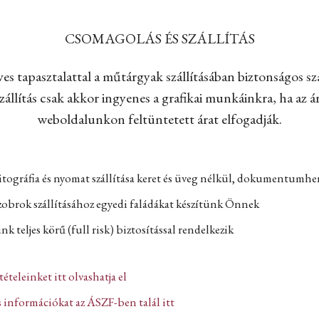
CSOMAGOLÁS ÉS SZÁLLÍTÁS
es tapasztalattal a műtárgyak szállításában biztonságos szá
állítás csak akkor ingyenes a grafikai munkáinkra, ha az ár
weboldalunkon feltüntetett árat elfogadják.
itográfia és nyomat szállítása keret és üveg nélkül, dokumentumh
zobrok szállításához egyedi faládákat készítünk Önnek
k teljes körű (full risk) biztosítással rendelkezik
ltételeinket itt olvashatja el
 információkat az ÁSZF-ben talál itt