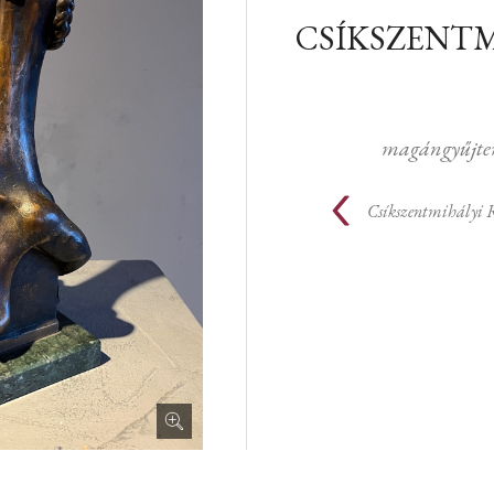
CSÍKSZENTM
magángyűjte
Csíkszentmihályi 