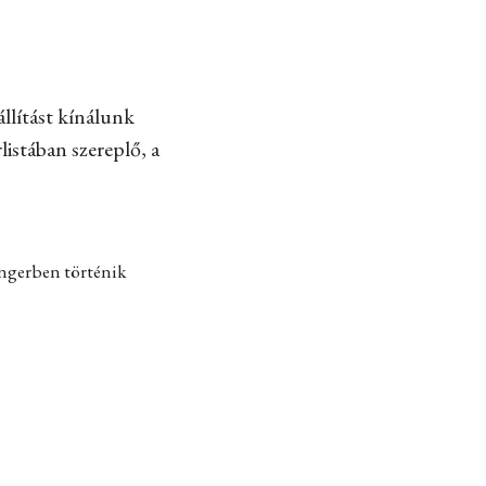
llítást kínálunk
listában szereplő, a
engerben történik