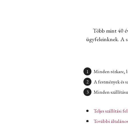
Több mint 40 év
ügyfeleinknek. A sz
Minden rézkarc, l
A festmények és s
Minden szállításun
Teljes szállítási fe
További általános