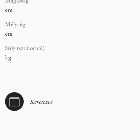
Magasság
cm
Mélység
cm
Súly (szobornál)
kg
Keretezve