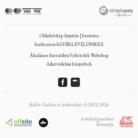
Oldaltérkép kinyitás | bezárása
Iratkozzon fel HÍRLEVELÜNKRE
Általános Szerződési Feltételek Webshop
Adatvédelmi Irányelvek
Koller Galéria és Aukciósház © 2021-2026
A műtárgyainkat
biztosítja