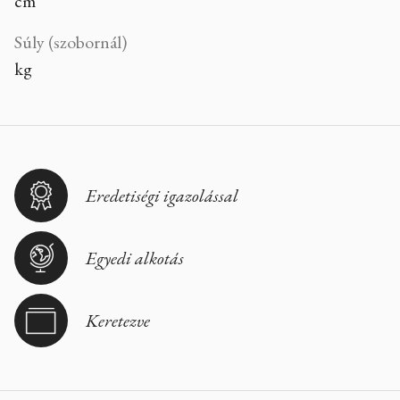
cm
Súly (szobornál)
kg
Eredetiségi igazolással
Egyedi alkotás
Keretezve