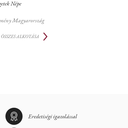
getek Népe
mény Magyarország
ÖSSZES ALKOTÁSA
Eredetiségi igazolással