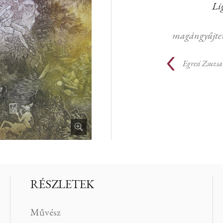
Li
magángyűjte
Egresi Zsuzsa
RÉSZLETEK
Művész