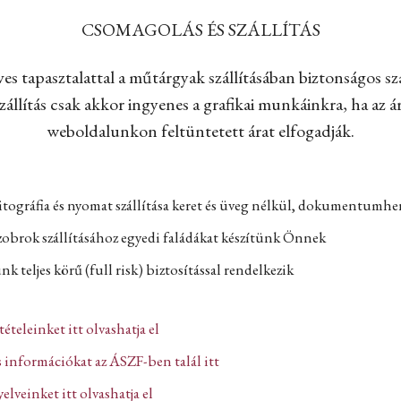
CSOMAGOLÁS ÉS SZÁLLÍTÁS
es tapasztalattal a műtárgyak szállításában biztonságos szá
állítás csak akkor ingyenes a grafikai munkáinkra, ha az ár
weboldalunkon feltüntetett árat elfogadják.
itográfia és nyomat szállítása keret és üveg nélkül, dokumentumh
zobrok szállításához egyedi faládákat készítünk Önnek
k teljes körű (full risk) biztosítással rendelkezik
ltételeinket itt olvashatja el
 információkat az ÁSZF-ben talál itt
lveinket itt olvashatja el