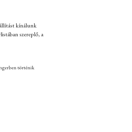
llítást kínálunk
listában szereplő, a
engerben történik