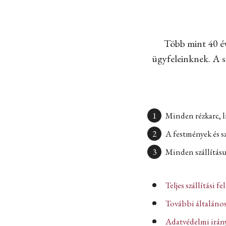
Több mint 40 év
ügyfeleinknek. A sz
Minden rézkarc, l
A festmények és s
Minden szállításun
Teljes szállítási fe
További általános
Adatvédelmi iránye