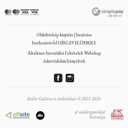
Oldaltérkép kinyitás | bezárása
Iratkozzon fel HÍRLEVELÜNKRE
Általános Szerződési Feltételek Webshop
Adatvédelmi Irányelvek
Koller Galéria és Aukciósház © 2021-2026
A műtárgyainkat
biztosítja