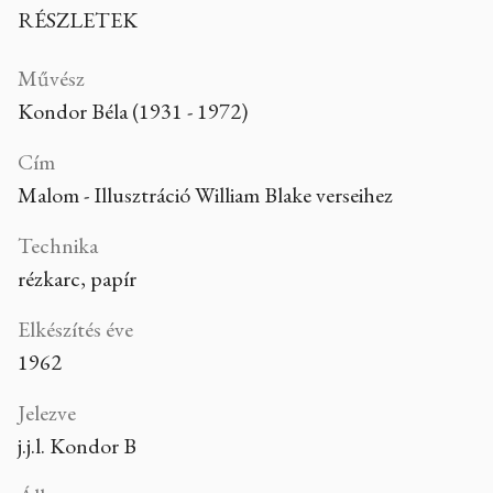
RÉSZLETEK
Művész
Kondor Béla (1931 - 1972)
Cím
Malom - Illusztráció William Blake verseihez
Technika
rézkarc, papír
Elkészítés éve
1962
Jelezve
j.j.l. Kondor B