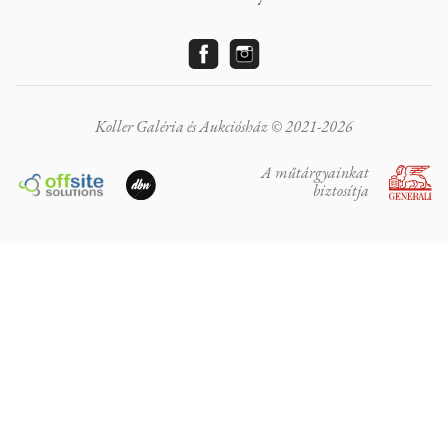
Koller Galéria és Aukciósház © 2021-2026
A műtárgyainkat
biztosítja