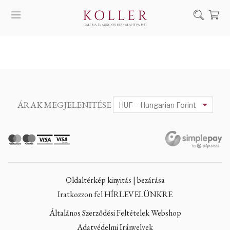
Keresés
SZOLGÁLTATÁSAINK
MŰVÉSZEINK
ALKOTÁSOK
ÁRAK MEGJELENITÉSE
AUKCIÓ
KIÁLLÍTÁSAINK
HÍREINK
RÓLUNK
Oldaltérkép kinyitás | bezárása
EN
DE
Iratkozzon fel HÍRLEVELÜNKRE
Általános Szerződési Feltételek Webshop
Adatvédelmi Irányelvek