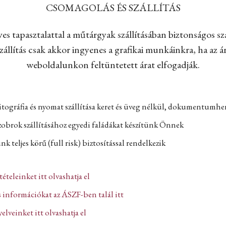
CSOMAGOLÁS ÉS SZÁLLÍTÁS
es tapasztalattal a műtárgyak szállításában biztonságos szá
állítás csak akkor ingyenes a grafikai munkáinkra, ha az ár
weboldalunkon feltüntetett árat elfogadják.
itográfia és nyomat szállítása keret és üveg nélkül, dokumentumh
zobrok szállításához egyedi faládákat készítünk Önnek
k teljes körű (full risk) biztosítással rendelkezik
ltételeinket itt olvashatja el
 információkat az ÁSZF-ben talál itt
lveinket itt olvashatja el