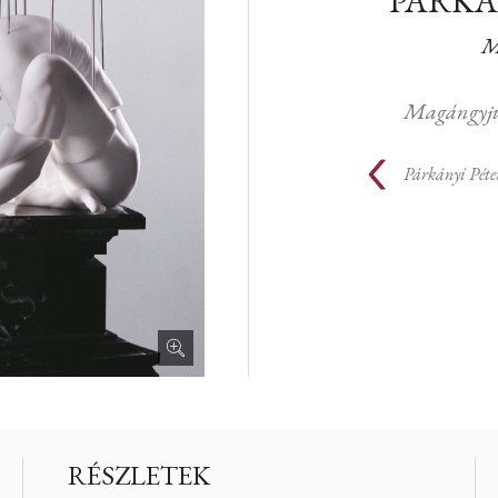
PÁRKÁ
M
Magángyjű
Párkányi Péte
RÉSZLETEK