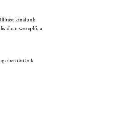
llítást kínálunk
listában szereplő, a
engerben történik