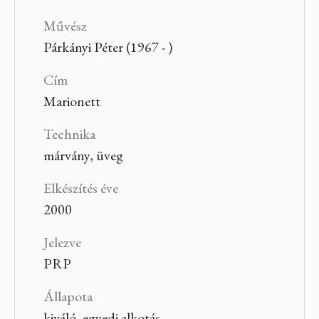
Művész
Párkányi Péter (1967 - )
Cím
Marionett
Technika
márvány, üveg
Elkészítés éve
2000
Jelezve
PRP
Állapota
kiváló, egyedi alkotás