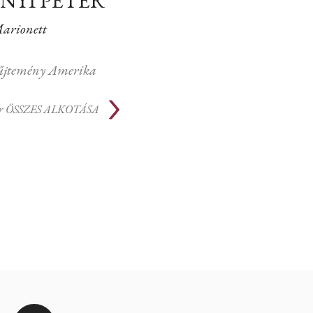
NYI PÉTER
arionett
jtemény Amerika
r
ÖSSZES ALKOTÁSA