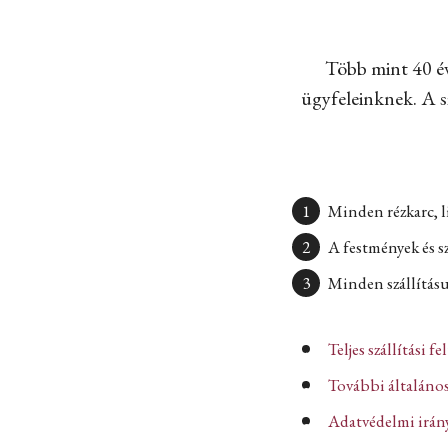
Több mint 40 év
ügyfeleinknek. A sz
Minden rézkarc, l
A festmények és s
Minden szállításun
Teljes szállítási fe
További általános
Adatvédelmi iránye