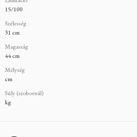
15/100
Szélesség
31 cm
Magasság
44 cm
Mélység
cm
Súly (szobornál)
kg