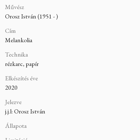
Művész
Orosz István (1951 - )
Cím
Melankolia
Technika
rézkarc, papír
Elkészítés éve
2020
Jelezve
j.j.l: Orosz István
Állapota
Limitáció