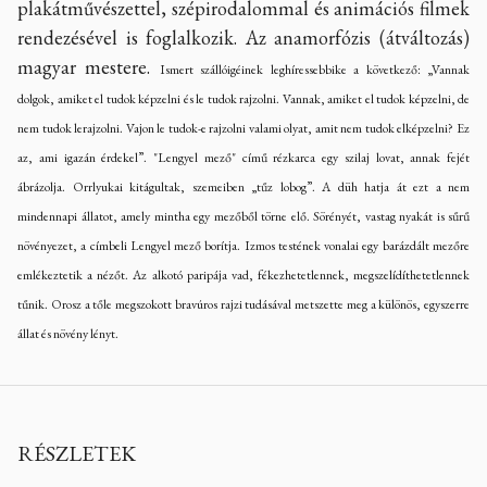
plakátművészettel, szépirodalommal és animációs filmek
rendezésével is foglalkozik. Az anamorfózis (átváltozás)
magyar mestere.
Ismert szállóigéinek leghíressebbike a következő: „Vannak
dolgok, amiket el tudok képzelni és le tudok rajzolni. Vannak, amiket el tudok képzelni, de
nem tudok lerajzolni. Vajon le tudok-e rajzolni valami olyat, amit nem tudok elképzelni? Ez
az, ami igazán érdekel”. "
Lengyel mező" című rézkarca egy szilaj lovat, annak fejét
ábrázolja. Orrlyukai kitágultak, szemeiben „tűz lobog”. A düh hatja át ezt a nem
mindennapi állatot, amely mintha egy mezőből törne elő. Sörényét, vastag nyakát is sűrű
növényezet, a címbeli Lengyel mező borítja. Izmos testének vonalai egy barázdált mezőre
emlékeztetik a nézőt.
Az alkotó paripája vad, fékezhetetlennek, megszelídíthetetlennek
tűnik. Orosz a tőle megszokott bravúros rajzi tudásával metszette meg a különös, egyszerre
állat és növény lényt.
RÉSZLETEK