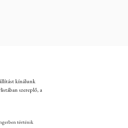
llítást kínálunk
listában szereplő, a
engerben történik