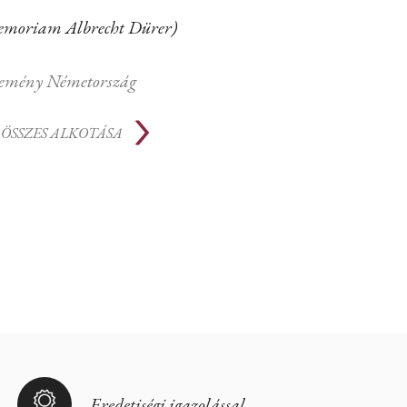
emoriam Albrecht Dürer)
emény Németország
ÖSSZES ALKOTÁSA
Eredetiségi igazolással