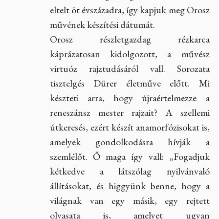
eltelt öt évszázadra, így kapjuk meg Orosz
művének készítési dátumát.
Orosz részletgazdag rézkarca
káprázatosan kidolgozott, a művész
virtuóz rajztudásáról vall. Sorozata
tisztelgés Dürer életműve előtt. Mi
készteti arra, hogy újraértelmezze a
reneszánsz mester rajzait? A szellemi
útkeresés, ezért készít anamorfózisokat is,
amelyek gondolkodásra hívják a
szemlélőt. Ő maga így vall: „Fogadjuk
kétkedve a látszólag nyilvánvaló
állításokat, és higgyünk benne, hogy a
világnak van egy másik, egy rejtett
olvasata is, amelyet ugyan