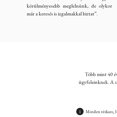
körülményesebb meglelnünk, de olykor
már a keresés is izgalmakkal biztat”.
Több mint 40 év
ügyfeleinknek. A sz
Minden rézkarc, l