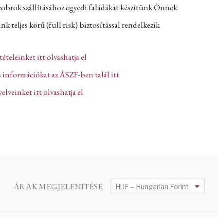
zobrok szállításához egyedi faládákat készítünk Önnek
k teljes körű (full risk) biztosítással rendelkezik
ltételeinket itt olvashatja el
 információkat az ÁSZF-ben talál itt
lveinket itt olvashatja el
ÁRAK MEGJELENITÉSE