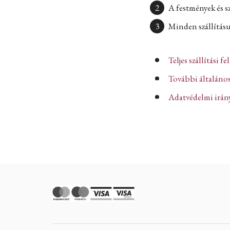
A festmények és s
Minden szállításun
Teljes szállítási fe
További általános
Adatvédelmi iránye