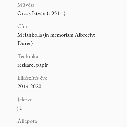
Művész
Orosz István (1951 - )
Cím
Melankólia (in memoriam Albrecht
Dürer)
Technika
rézkarc, papír
Elkészítés éve
2014-2020
Jelezve
j.i.
Állapota