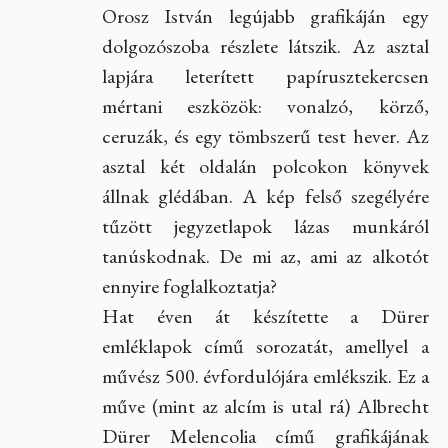
Orosz István legújabb grafikáján egy
dolgozószoba részlete látszik. Az asztal
lapjára leterített papírusztekercsen
mértani eszközök: vonalzó, körző,
ceruzák, és egy tömbszerű test hever. Az
asztal két oldalán polcokon könyvek
állnak glédában. A kép felső szegélyére
tűzött jegyzetlapok lázas munkáról
tanúskodnak. De mi az, ami az alkotót
ennyire foglalkoztatja?
Hat éven át készítette a Dürer
emléklapok című sorozatát, amellyel a
művész 500. évfordulójára emlékszik. Ez a
műve (mint az alcím is utal rá) Albrecht
Dürer Melencolia című grafikájának