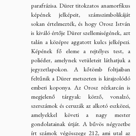
parafrázisa. Dürer titokzatos anamorfikus
képének jelképeit, számszimbolikáját
sokan értelmezték, és hogy Orosz István
is kiváló értője Dürer szellemiségének, azt
talán a középre aggatott kulcs jelképezi.
Képének fő eleme a rejtélyes test, a
poliéder, amelynek vetületeit láthatjuk a
jegyzetlapokon. A kőtömb foltjaiban
feltűnik a Dürer metszeten is kirajzolódó
emberi koponya. Az Orosz rézkarcán is
megjelenő tárgyak: körző, vonalzó,
szerszámok és ceruzák az alkotó eszközei,
amelyekkel követi a nagy mester
gondolatainak útját. A bűvös négyzetbe
írt számok végösszege 212, ami utal az