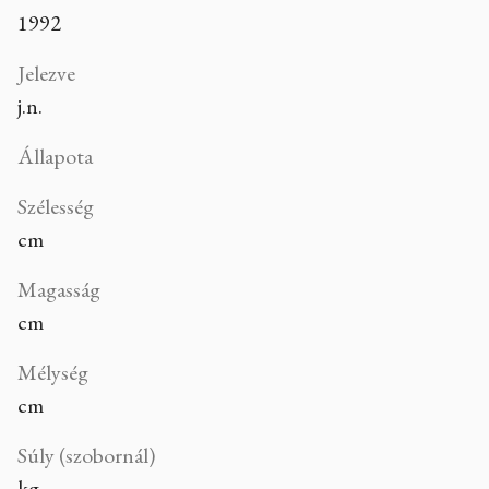
1992
Jelezve
j.n.
Állapota
Szélesség
cm
Magasság
cm
Mélység
cm
Súly (szobornál)
kg