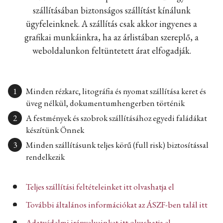
szállításában biztonságos szállítást kínálunk
ügyfeleinknek. A szállítás csak akkor ingyenes a
grafikai munkáinkra, ha az árlistában szereplő, a
weboldalunkon feltüntetett árat elfogadják.
Minden rézkarc, litográfia és nyomat szállítása keret és
üveg nélkül, dokumentumhengerben történik
A festmények és szobrok szállításához egyedi faládákat
készítünk Önnek
Minden szállításunk teljes körű (full risk) biztosítással
rendelkezik
Teljes szállítási feltételeinket itt olvashatja el
További általános információkat az ÁSZF-ben talál itt
Adatvédelmi irányelveinket itt olvashatja el